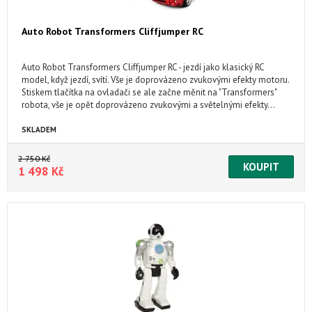
Auto Robot Transformers Cliffjumper RC
Auto Robot Transformers Cliffjumper RC - jezdí jako klasický RC
model, když jezdí, svítí. Vše je doprovázeno zvukovými efekty motoru.
Stiskem tlačítka na ovladači se ale začne měnit na "Transformers"
robota, vše je opět doprovázeno zvukovými a světelnými efekty...
Model autorobota je vhodný pouze pro lidi co nemají problém s
uvedením do provozu modeláře a zručné lidi je to starší zboží bez
SKLADEM
záruky a bude určitě potřeba výměny akumulátoru baterii vhodný
pouze pro lidi co nemají problém s uvedením do provozu modeláře
2 750 Kč
a zručné lidi je to starší zboží bez záruky a bude určitě potřeba
1 498 Kč
výměny akumulátoru baterii