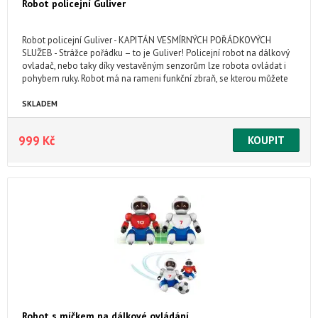
Robot policejní Guliver
Robot policejní Guliver - KAPITÁN VESMÍRNÝCH POŘÁDKOVÝCH
SLUŽEB - Strážce pořádku – to je Guliver! Policejní robot na dálkový
ovladač, nebo taky díky vestavěným senzorům lze robota ovládat i
pohybem ruky. Robot má na rameni funkční zbraň, se kterou můžete
střílet projektily.
SKLADEM
999 Kč
Robot s míčkem na dálkové ovládání