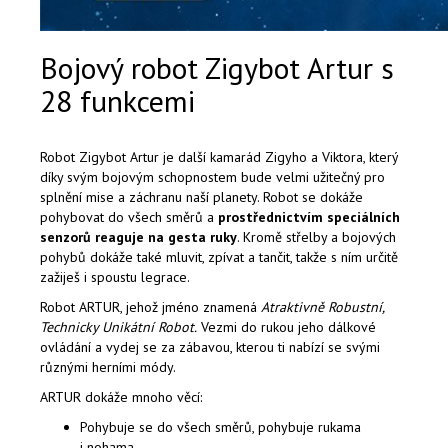
Bojový robot Zigybot Artur s
28 funkcemi
Robot Zigybot Artur je další kamarád Zigyho a Viktora, který
díky svým bojovým schopnostem bude velmi užitečný pro
splnění mise a záchranu naší planety. Robot se
dokáže
pohybovat do všech směrů a
prostřednictvím speciálních
senzorů reaguje na gesta ruky
. Kromě střelby a bojových
pohybů dokáže také mluvit, zpívat a tančit, takže s ním určitě
zažiješ i spoustu legrace.
Robot ARTUR
, jehož jméno znamená
Atraktivně Robustní,
Technicky Unikátní Robot.
Vezmi do rukou jeho dálkové
ovládání a vydej se za zábavou, kterou ti nabízí se svými
různými herními módy.
ARTUR dokáže mnoho věcí:
Pohybuje se do všech směrů, pohybuje rukama
i nohama.