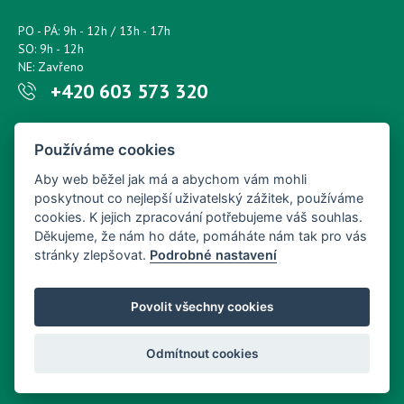
PO - PÁ: 9h - 12h / 13h - 17h
SO: 9h - 12h
NE: Zavřeno
+420 603 573 320
Napište nám kdykoliv!
Používáme cookies
petr.sonsky@centrum.cz
Aby web běžel jak má a abychom vám mohli
poskytnout co nejlepší uživatelský zážitek, používáme
cookies. K jejich zpracování potřebujeme váš souhlas.
Děkujeme, že nám ho dáte, pomáháte nám tak pro vás
stránky zlepšovat.
Podrobné nastavení
Povolit všechny cookies
Odmítnout cookies
Copyright © Nový Web s.r.o. 2026