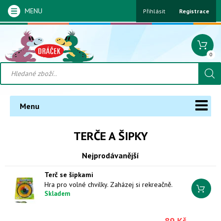
MENU
Přihlásit
Registrace
0
Menu
TERČE A ŠIPKY
Nejprodávanější
Terč se šipkami
Hra pro volné chvilky. Zaházej si rekreačně.
Skladem
89 Kč