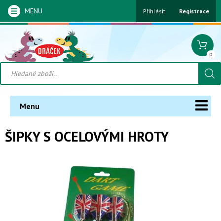
MENU
Přihlásit
Registrace
0
Menu
ŠIPKY S OCELOVÝMI HROTY