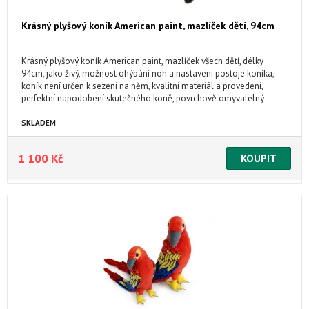
Krásný plyšový koník American paint, mazlíček dětí, 94cm
Krásný plyšový koník American paint, mazlíček všech dětí, délky
94cm, jako živý, možnost ohýbání noh a nastavení postoje koníka,
koník není určen k sezení na něm, kvalitní materiál a provedení,
perfektní napodobení skutečného koně, povrchově omyvatelný
SKLADEM
1 100 Kč