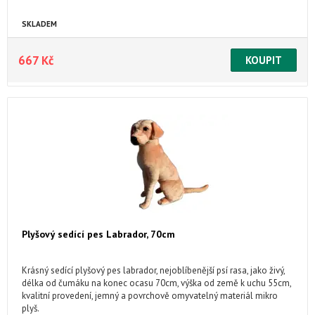
SKLADEM
667 Kč
Plyšový sedící pes Labrador, 70cm
Krásný sedící plyšový pes labrador, nejoblíbenější psí rasa, jako živý,
délka od čumáku na konec ocasu 70cm, výška od země k uchu 55cm,
kvalitní provedení, jemný a povrchově omyvatelný materiál mikro
plyš.