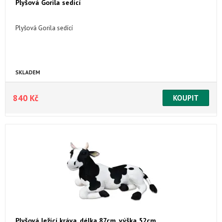
Plyšová Gorila sedící
Plyšová Gorila sedící
SKLADEM
840 Kč
Plyšová ležící kráva, délka 87cm, výška 52cm