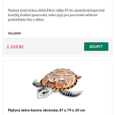
Plyšová stojící kráva, délka 84cm, výška 47 cm, opravdová kopie živé
kravičky, kvalitní zpracování, mikro plyš, pro porovnání velikosti
prohlédněte foto s dětmi
SKLADEM
1 130 Kč
Plyšová želva kareta obrovská, 87 x 79 x 20 cm