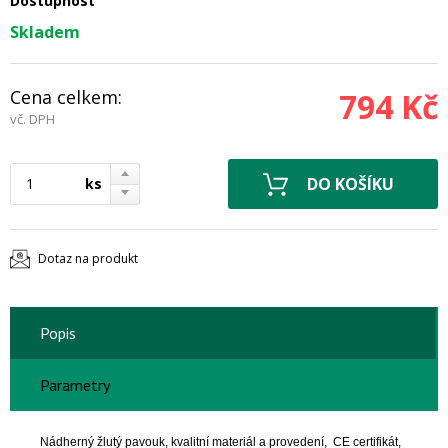
Dostupnost
Skladem
Cena celkem:
794 Kč
vč. DPH
ks
Dotaz na produkt
Popis
Parametry
Nádhern
ý
žlutý pavouk
, kvalitní materiál a provedení, CE certifikát,