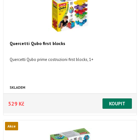
Quercetti Qubo first blocks
Quercetti Qubo prime costruzioni first blocks, 1+
SKLADEM
529 Kč
Akce