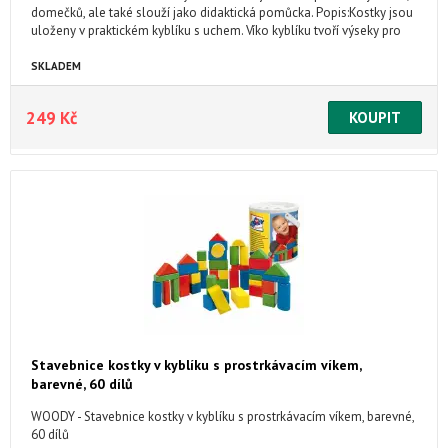
domečků, ale také slouží jako didaktická pomůcka. Popis:Kostky jsou
uloženy v praktickém kyblíku s uchem. Víko kyblíku tvoří výseky pro
vkládání jednotlivých tvarů, což podporuje rozvoj jemné motoriky,
logiky a kombinatoriky. ...
SKLADEM
249 Kč
Stavebnice kostky v kyblíku s prostrkávacím víkem,
barevné, 60 dílů
WOODY - Stavebnice kostky v kyblíku s prostrkávacím víkem, barevné,
60 dílů