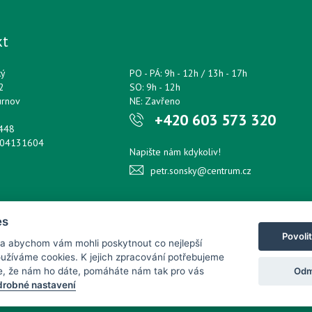
kt
ký
PO - PÁ: 9h - 12h / 13h - 17h
2
SO: 9h - 12h
urnov
NE: Zavřeno
+420 603 573 320
0448
204131604
Napište nám kdykoliv!
petr.sonsky@centrum.cz
es
Povoli
 a abychom vám mohli poskytnout co nejlepší
používáme cookies. K jejich zpracování potřebujeme
Odm
e, že nám ho dáte, pomáháte nám tak pro vás
robné nastavení