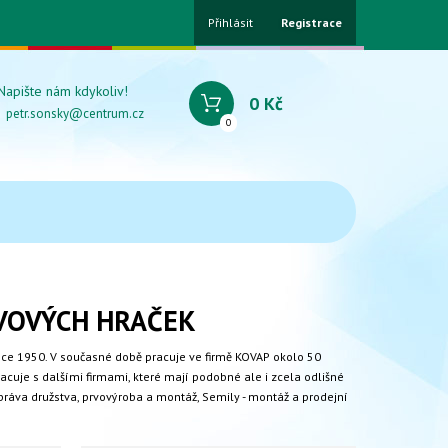
Přihlásit
Registrace
Napište nám kdykoliv!
0 Kč
petr.sonsky@centrum.cz
0
OVOVÝCH HRAČEK
ce 1950. V současné době pracuje ve firmě KOVAP okolo 50
je s dalšími firmami, které mají podobné ale i zcela odlišné
správa družstva, prvovýroba a montáž, Semily - montáž a prodejní