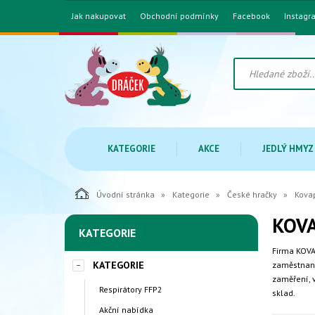
Jak nakupovat
Obchodní podmínky
Facebook
Instagr
KATEGORIE
AKCE
JEDLÝ HMYZ
Úvodní stránka
Kategorie
České hračky
Kova
KOVA
KATEGORIE
Firma KOVA
KATEGORIE
zaměstnanc
zaměření, v
Respirátory FFP2
sklad.
Akční nabídka