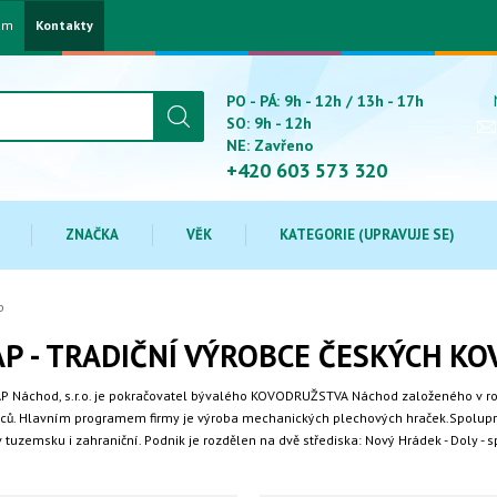
am
Kontakty
PO - PÁ: 9h - 12h / 13h - 17h
SO: 9h - 12h
NE: Zavřeno
+420 603 573 320
ZNAČKA
VĚK
KATEGORIE (UPRAVUJE SE)
p
P - TRADIČNÍ VÝROBCE ČESKÝCH K
P Náchod, s.r.o. je pokračovatel bývalého KOVODRUŽSTVA Náchod založeného v ro
ů. Hlavním programem firmy je výroba mechanických plechových hraček.Spolupracu
 tuzemsku i zahraniční. Podnik je rozdělen na dvě střediska: Nový Hrádek - Doly - 