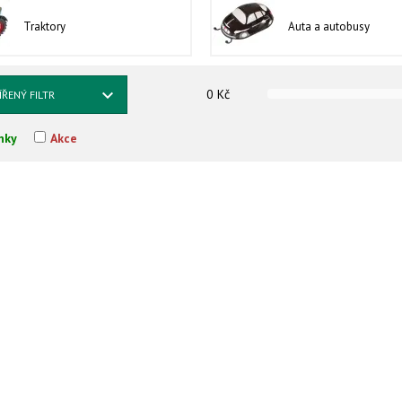
Traktory
Auta a autobusy
0
Kč
ÍŘENÝ FILTR
nky
Akce