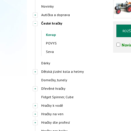
Novinky
Autíčka a doprava
České hračky
ROZŠ
Kovap
POVYS
Novi
Seva
Dárky
Dětská jízdní kola a helmy
Domečky, tunely
Dřevěné hračky
Fidget Spinner, Cube
Hračky k vodě
Hračky na ven
Hračky dle profesí
Hračky pro holky