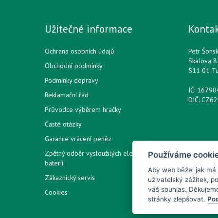
Užitečné informace
Konta
Ochrana osobních údajů
Petr Šons
Skálova 8
Obchodní podmínky
511 01 T
Podmínky dopravy
IČ: 1679
Reklamační řád
DIČ: CZ6
Průvodce výběrem hračky
Časté otázky
Garance vrácení peněz
Zpětný odběr vysloužilých elektrozařízení /
Používáme cooki
bateríí
Aby web běžel jak má
Zákaznický servis
uživatelský zážitek, 
váš souhlas. Děkujem
Cookies
stránky zlepšovat.
Pod