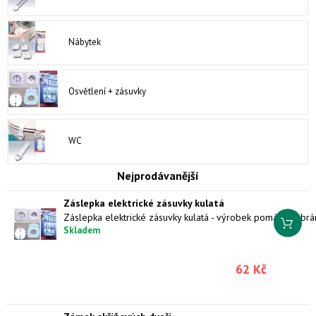
Nábytek
Osvětlení + zásuvky
WC
Nejprodávanější
Záslepka elektrické zásuvky kulatá
Skladem
62 Kč