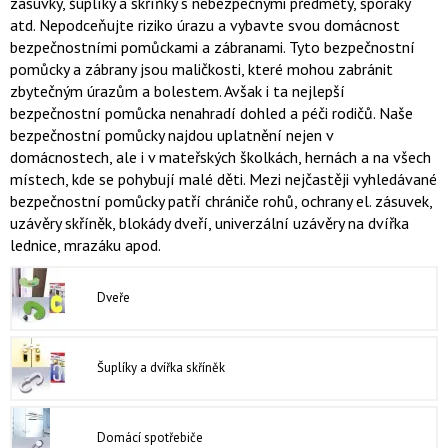
zásuvky, šuplíky a skříňky s nebezpečnými předměty, sporáky
atd. Nepodceňujte riziko úrazu a vybavte svou domácnost
bezpečnostními pomůckami a zábranami. Tyto bezpečnostní
pomůcky a zábrany jsou maličkosti, které mohou zabránit
zbytečným úrazům a bolestem. Avšak i ta nejlepší
bezpečnostní pomůcka nenahradí dohled a péči rodičů. Naše
bezpečnostní pomůcky najdou uplatnění nejen v
domácnostech, ale i v mateřských školkách, hernách a na všech
místech, kde se pohybují malé děti. Mezi nejčastěji vyhledávané
bezpečnostní pomůcky patří chrániče rohů, ochrany el. zásuvek,
uzávěry skříněk, blokády dveří, univerzální uzávěry na dvířka
lednice, mrazáku apod.
Dveře
Šuplíky a dvířka skříněk
Domácí spotřebiče