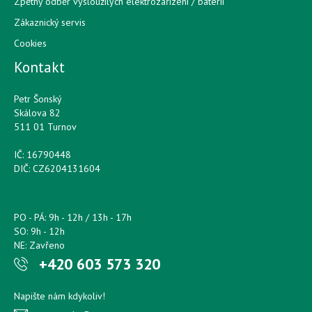
Zpětný odběr vysloužilých elektrozařízení / bateríí
Zákaznický servis
Cookies
Kontakt
Petr Šonský
Skálova 82
511 01 Turnov
IČ: 16790448
DIČ: CZ6204131604
PO - PÁ: 9h - 12h / 13h - 17h
SO: 9h - 12h
NE: Zavřeno
+420 603 573 320
Napište nám kdykoliv!