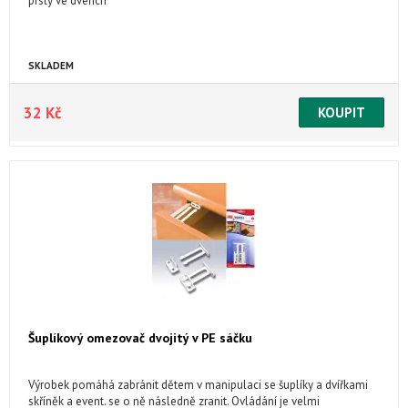
prsty ve dveřích
SKLADEM
32 Kč
Šuplíkový omezovač dvojitý v PE sáčku
Výrobek pomáhá zabránit dětem v manipulaci se šuplíky a dvířkami
skříněk a event. se o ně následně zranit. Ovládání je velmi