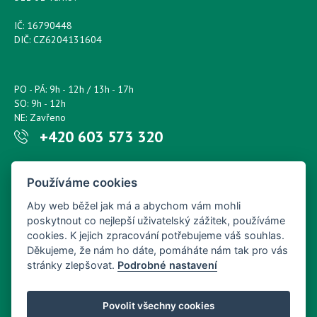
IČ: 16790448
DIČ: CZ6204131604
PO - PÁ: 9h - 12h / 13h - 17h
SO: 9h - 12h
NE: Zavřeno
+420 603 573 320
Napište nám kdykoliv!
Používáme cookies
petr.sonsky@centrum.cz
Aby web běžel jak má a abychom vám mohli
poskytnout co nejlepší uživatelský zážitek, používáme
cookies. K jejich zpracování potřebujeme váš souhlas.
Děkujeme, že nám ho dáte, pomáháte nám tak pro vás
stránky zlepšovat.
Podrobné nastavení
Povolit všechny cookies