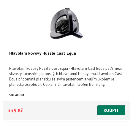
Hlavolam kovový Huzzle Cast Equa
Hlavolam kovový Huzzle Cast Equa - Hlavolam Cast Equa patří mezi
skvosty luxusních japonských hlavolamů Hanayama. Hlavolam Cast
Equa připomíná planetku se svým prstencem a vaším úkolem je
planetku osvobodit. Celkem je hlavolam tvořen třemi díly.
SKLADEM
339 Kč