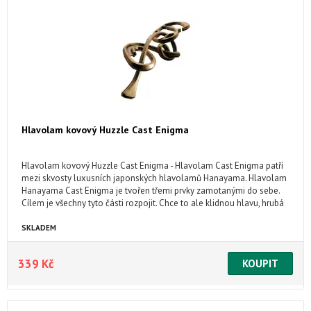
Hlavolam kovový Huzzle Cast Enigma
Hlavolam kovový Huzzle Cast Enigma - Hlavolam Cast Enigma patří
mezi skvosty luxusních japonských hlavolamů Hanayama. Hlavolam
Hanayama Cast Enigma je tvořen třemi prvky zamotanými do sebe.
Cílem je všechny tyto části rozpojit. Chce to ale klidnou hlavu, hrubá
síla zde nic nezmůže! Cast Enigma patří mezi starší hlavolamy, které
zamotaly hlavu již mnoha luštitelům.
SKLADEM
339 Kč