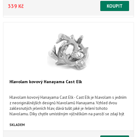
339 Kč
Hlavolam kovový Hanayama Cast Elk
Hlavolam kovový Hanayama Cast Elk - Cast Elk je hlavolam s jedním
z neoriginálnějších designů hlavolamů Hanayama. Vzhled dvou
zaklesnutých jeleních hlav, dává tušit jaké je řešení tohoto
hlavolamu. Díky chytře umístěným výčnělkům na paroží se zdají být
všechny cesty blokovány.
SKLADEM