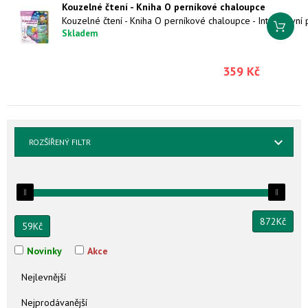
Kouzelné čtení - Kniha O perníkové chaloupce
Skladem
359 Kč
ROZŠÍŘENÝ FILTR
872
Kč
59
Kč
Novinky
Akce
Nejlevnější
Nejprodávanější