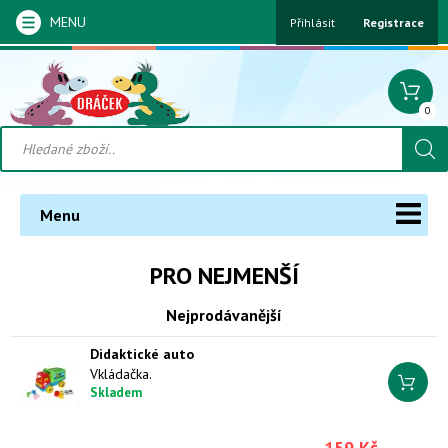
MENU
Přihlásit
Registrace
0
Menu
PRO NEJMENŠÍ
Nejprodávanější
Didaktické auto
Vkládačka.
Skladem
159 Kč