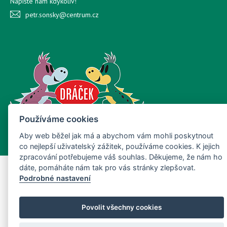
Napište nám kdykoliv!
petr.sonsky@centrum.cz
Používáme cookies
Copyright © Nový Web s.r.o. 2026
Aby web běžel jak má a abychom vám mohli poskytnout
co nejlepší uživatelský zážitek, používáme cookies. K jejich
zpracování potřebujeme váš souhlas. Děkujeme, že nám ho
dáte, pomáháte nám tak pro vás stránky zlepšovat.
Podrobné nastavení
Povolit všechny cookies