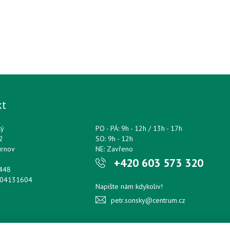
kt
ký
PO - PÁ: 9h - 12h / 13h - 17h
2
SO: 9h - 12h
urnov
NE: Zavřeno
+420 603 573 320
0448
204131604
Napište nám kdykoliv!
petr.sonsky@centrum.cz