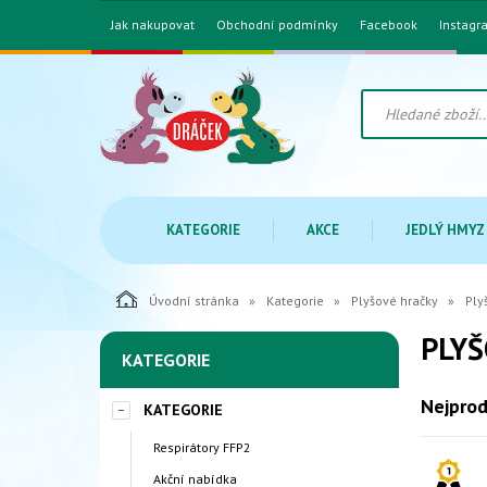
Jak nakupovat
Obchodní podmínky
Facebook
Instagr
KATEGORIE
AKCE
JEDLÝ HMYZ
Úvodní stránka
Kategorie
Plyšové hračky
Ply
PLYŠ
KATEGORIE
Nejprod
KATEGORIE
Respirátory FFP2
Akční nabídka