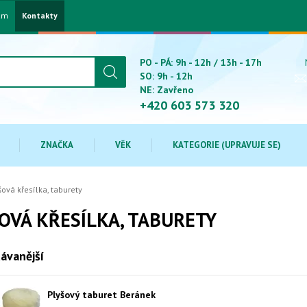
am
Kontakty
PO - PÁ: 9h - 12h / 13h - 17h
SO: 9h - 12h
NE: Zavřeno
+420 603 573 320
ZNAČKA
VĚK
KATEGORIE (UPRAVUJE SE)
šová křesílka, taburety
OVÁ KŘESÍLKA, TABURETY
ávanější
Plyšový taburet Beránek