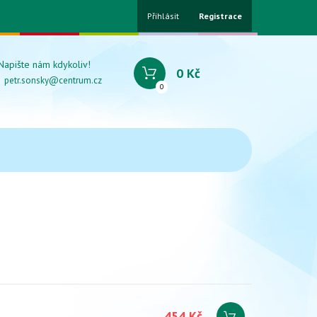
Přihlásit
Registrace
Napište nám kdykoliv!
0 Kč
petr.sonsky@centrum.cz
0
454 Kč