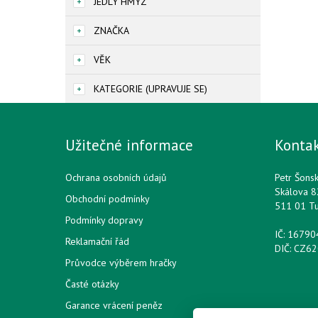
JEDLÝ HMYZ
ZNAČKA
VĚK
KATEGORIE (UPRAVUJE SE)
Užitečné informace
Konta
Ochrana osobních údajů
Petr Šons
Skálova 8
Obchodní podmínky
511 01 T
Podmínky dopravy
IČ: 1679
Reklamační řád
DIČ: CZ6
Průvodce výběrem hračky
Časté otázky
Garance vrácení peněz