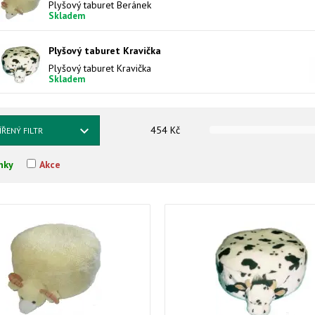
Plyšový taburet Beránek
Skladem
Plyšový taburet Kravička
Plyšový taburet Kravička
Skladem
454
Kč
ÍŘENÝ FILTR
nky
Akce