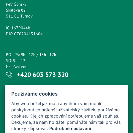
Petr Šonský
Skálova 82
511 01 Turnov
IČ: 16790448
DIČ: CZ6204131604
PO - PÁ: 9h - 12h / 13h - 17h
SO: 9h - 12h
NE: Zavřeno
+420 603 573 320
Napište nám kdykoliv!
Používáme cookies
petr.sonsky@centrum.cz
Aby web běžel jak má a abychom vám mohli
poskytnout co nejlepší uživatelský zážitek, používáme
cookies. K jejich zpracování potřebujeme váš souhlas.
Děkujeme, že nám ho dáte, pomáháte nám tak pro vás
stránky zlepšovat.
Podrobné nastavení