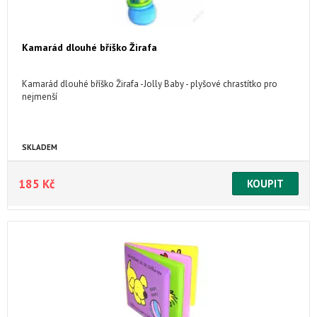
Kamarád dlouhé bříško Žirafa
Kamarád dlouhé bříško Žirafa -Jolly Baby - plyšové chrastítko pro
nejmenší
SKLADEM
185 Kč