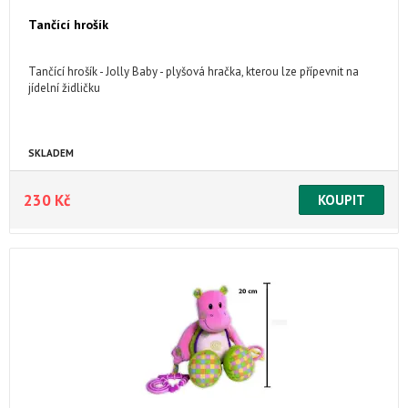
Tančící hrošík
Tančící hrošík - Jolly Baby - plyšová hračka, kterou lze přípevnit na
jídelní židličku
SKLADEM
230 Kč