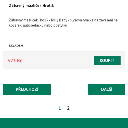
Zábavný mazlíček Hrošík
Zábavný mazlíček Hrošík - Jolly Baby - plyšová hračka na zavěšení na
kočárek, autosedačku nebo postýlku
SKLADEM
323 Kč
PŘEDCHOZÍ
DALŠÍ
1
2