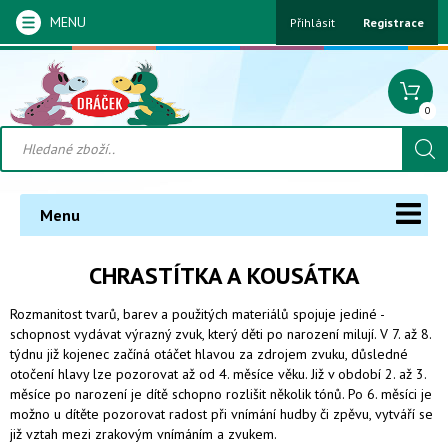
MENU
Přihlásit
Registrace
0
Menu
CHRASTÍTKA A KOUSÁTKA
Rozmanitost tvarů, barev a použitých materiálů spojuje jediné -
schopnost vydávat výrazný zvuk, který děti po narození milují. V 7. až 8.
týdnu již kojenec začíná otáčet hlavou za zdrojem zvuku, důsledné
otočení hlavy lze pozorovat až od 4. měsíce věku. Již v období 2. až 3.
měsíce po narození je dítě schopno rozlišit několik tónů. Po 6. měsíci je
možno u dítěte pozorovat radost při vnímání hudby či zpěvu, vytváří se
již vztah mezi zrakovým vnímáním a zvukem.