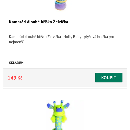
Kamarád dlouhé bříško Želvička
Kamarád dlouhé bříško Želvička - Holly Baby - plyšová hračka pro
nejmenší
SKLADEM
149 Kč