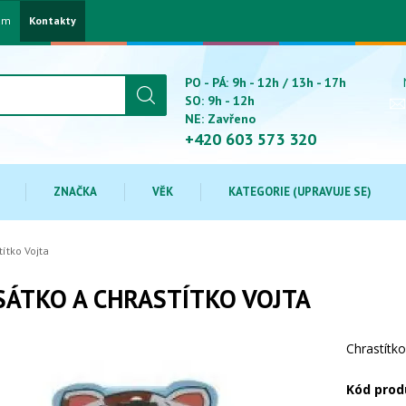
am
Kontakty
PO - PÁ: 9h - 12h / 13h - 17h
SO: 9h - 12h
NE: Zavřeno
+420 603 573 320
ZNAČKA
VĚK
KATEGORIE (UPRAVUJE SE)
ítko Vojta
ÁTKO A CHRASTÍTKO VOJTA
Chrastítk
Kód prod