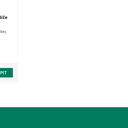
líče
ckey