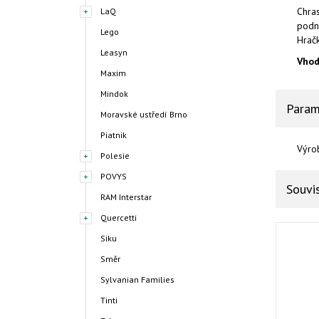
Chras
LaQ
podn
Lego
Hračk
Leasyn
Vhod
Maxim
Mindok
Param
Moravské ustředí Brno
Piatnik
Výro
Polesie
POVYS
Souvis
RAM Interstar
Quercetti
Siku
Směr
Sylvanian Families
Tinti