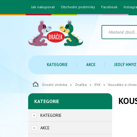
Jak nakupovat
Obchodní podmínky
Facebook
Instagr
KATEGORIE
AKCE
JEDLÝ HMYZ
Úvodní stránka
Značka
EVK
Kousátko a chrast
KOUS
KATEGORIE
KATEGORIE
AKCE