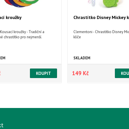
cí kroužky
Chrastítko Disney Mickey k
- Kousací kroužky - Tradiční a
Clementoni - Chrastítko Disney Mi
é chrastítko pro nejmenší.
klíče
DEM
SKLADEM
č
149 Kč
kt