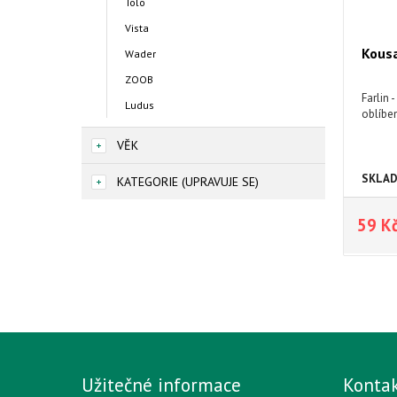
Tolo
Vista
Kousa
Wader
ZOOB
Farlin 
Ludus
oblíben
VĚK
SKLA
KATEGORIE (UPRAVUJE SE)
59 K
Užitečné informace
Konta