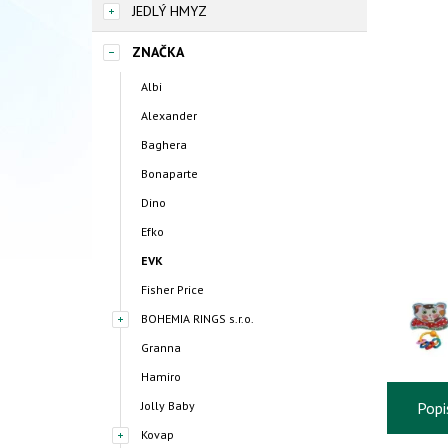
JEDLÝ HMYZ
ZNAČKA
Albi
Alexander
Baghera
Bonaparte
Dino
Efko
EVK
Fisher Price
BOHEMIA RINGS s.r.o.
Granna
Hamiro
Jolly Baby
Popi
Kovap