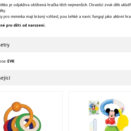
títko je odjakživa oblíbená hračka těch nejmenších. Chrastící zvuk děti uklid
ěty.
y pro miminka mají krásný vzhled, jsou lehké a navíc fungují jako aktivní hrač
né pro děti od narození.
etry
bce:
EVK
ející