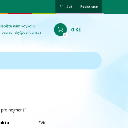
Přihlásit
Registrace
Napište nám kdykoliv!
0 Kč
petr.sonsky@centrum.cz
0
o pro nejmenší
uktu
EVK