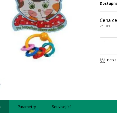
Dostupn
Cena ce
vč. DPH
Dotaz 
s
Parametry
Související