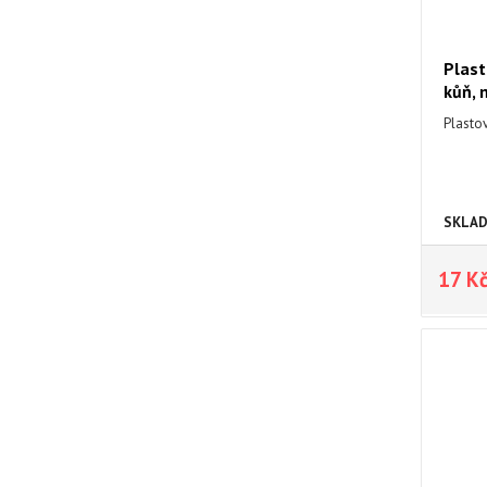
Plast
kůň, 
Plastov
SKLA
17 K