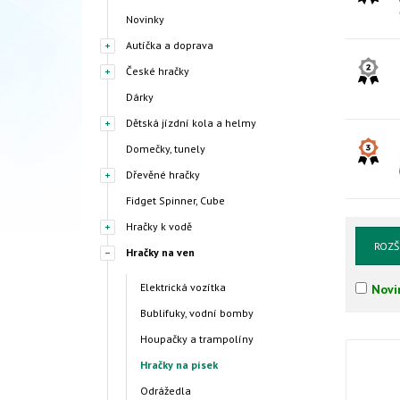
Novinky
Autíčka a doprava
České hračky
Dárky
Dětská jízdní kola a helmy
Domečky, tunely
Dřevěné hračky
Fidget Spinner, Cube
Hračky k vodě
ROZŠ
Hračky na ven
Elektrická vozítka
Novi
Bublifuky, vodní bomby
Houpačky a trampolíny
Hračky na písek
Odrážedla