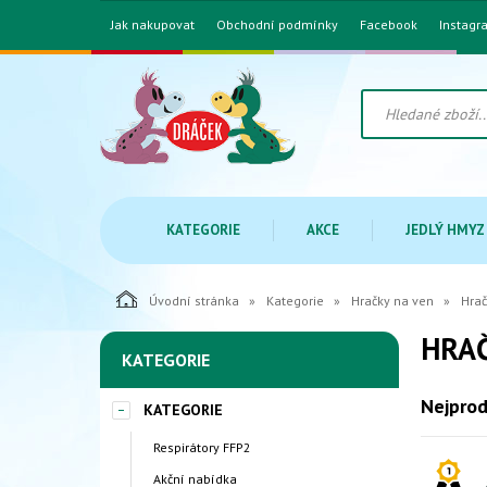
Jak nakupovat
Obchodní podmínky
Facebook
Instagr
KATEGORIE
AKCE
JEDLÝ HMYZ
Úvodní stránka
Kategorie
Hračky na ven
Hrač
HRAČ
KATEGORIE
Nejprod
KATEGORIE
Respirátory FFP2
Akční nabídka