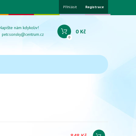
Přihlásit
Registrace
Napište nám kdykoliv!
0 Kč
petr.sonsky@centrum.cz
0
848 Kč