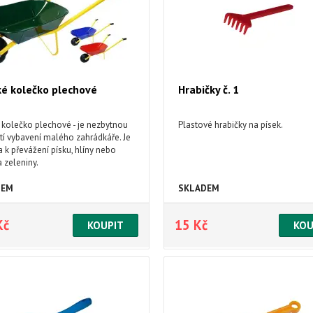
é kolečko plechové
Hrabičky č. 1
 kolečko plechové - je nezbytnou
Plastové hrabičky na písek.
tí vybavení malého zahrádkáře. Je
 k převážení písku, hlíny nebo
a zeleniny.
DEM
SKLADEM
Kč
15 Kč