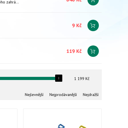
Dětské kolečko plechové - je nezbytnou součástí vybavení malého zahrádkáře. Je potřeba k převážení písku, hlíny nebo květin a zeleniny.
9 Kč
119 Kč
1 199
Kč
Nejlevnější
Nejprodávanější
Nejdražší