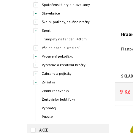
Společenské hry a hlavolamy
Stavebnice
Školní potřeby, naučné hračky
Sport
Hrabi
Trumpety na fandění 40 cm
Vše na psaní a kreslení
Plastov
Vybavení pokojíčku
Výtvarné a kreativní hračky
Zábrany a pojistky
SKLA
Zvířátka
9 Kč
Zimní radovánky
Žertovinky, bublifuky
Výprodej
Puzzle
AKCE