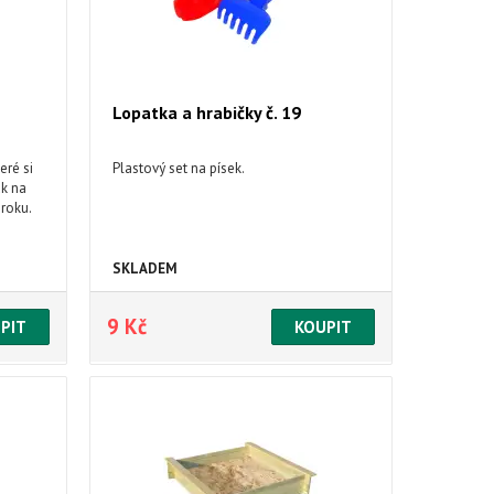
Lopatka a hrabičky č. 19
eré si
Plastový set na písek.
ak na
 roku.
SKLADEM
9 Kč