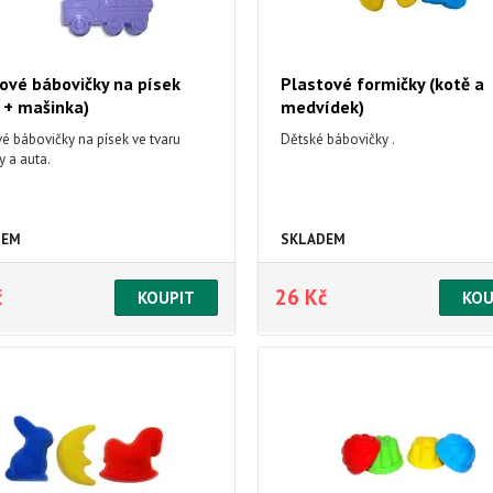
ové bábovičky na písek
Plastové formičky (kotě a
 + mašinka)
medvídek)
é bábovičky na písek ve tvaru
Dětské bábovičky .
y a auta.
DEM
SKLADEM
č
26 Kč