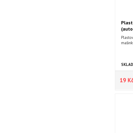
Plast
(auto
Plastov
mašink
SKLA
19 K