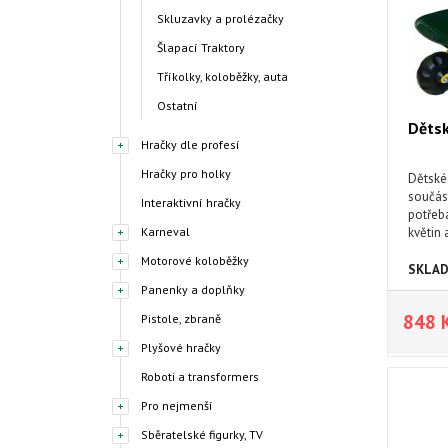
Skluzavky a prolézačky
Šlapací Traktory
Tříkolky, koloběžky, auta
Ostatní
Dětsk
Hračky dle profesí
Hračky pro holky
Dětské
součás
Interaktivní hračky
potřeba
Karneval
květin 
Motorové koloběžky
SKLA
Panenky a doplňky
848 
Pistole, zbraně
Plyšové hračky
Roboti a transformers
Pro nejmenší
Sběratelské figurky, TV