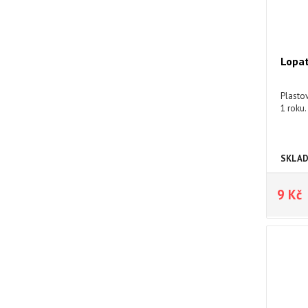
Lopat
Plastov
1 roku.
SKLA
9 Kč