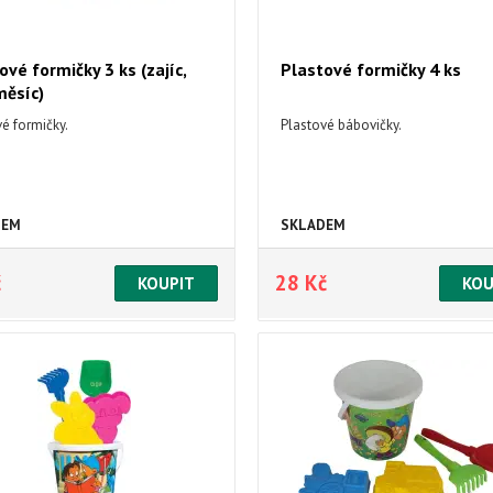
ové formičky 3 ks (zajíc,
Plastové formičky 4 ks
měsíc)
é formičky.
Plastové bábovičky.
DEM
SKLADEM
č
28 Kč