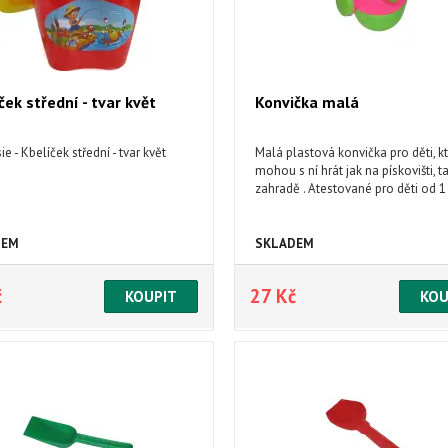
ček střední - tvar květ
Konvička malá
e - Kbelíček střední - tvar květ
Malá plastová konvička pro děti, kt
mohou s ní hrát jak na pískovišti, t
zahradě . Atestované pro děti od 1
DEM
SKLADEM
č
27 Kč