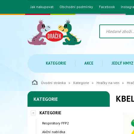
Jak nakupovat
Obchodní podmínky
Facebook
Instagr
KATEGORIE
AKCE
JEDLÝ HMYZ
Úvodní stránka
Kategorie
Hračky na ven
Hrač
KBEL
KATEGORIE
KATEGORIE
Respirátory FFP2
Akční nabídka