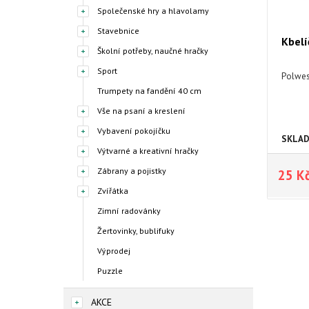
Společenské hry a hlavolamy
Stavebnice
Kbelí
Školní potřeby, naučné hračky
Sport
Polwesi
Trumpety na fandění 40 cm
Vše na psaní a kreslení
Vybavení pokojíčku
SKLA
Výtvarné a kreativní hračky
Zábrany a pojistky
25 K
Zvířátka
Zimní radovánky
Žertovinky, bublifuky
Výprodej
Puzzle
AKCE