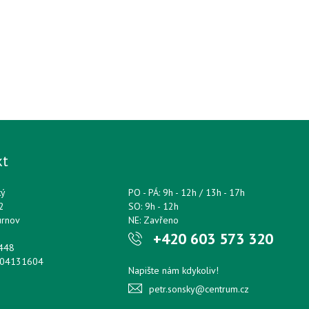
kt
ký
PO - PÁ: 9h - 12h / 13h - 17h
2
SO: 9h - 12h
urnov
NE: Zavřeno
+420 603 573 320
0448
204131604
Napište nám kdykoliv!
petr.sonsky@centrum.cz