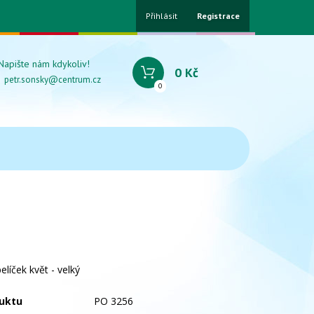
Přihlásit
Registrace
Napište nám kdykoliv!
0 Kč
petr.sonsky@centrum.cz
0
elíček květ - velký
uktu
PO 3256