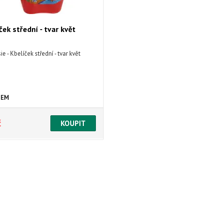
ček střední - tvar květ
e - Kbelíček střední - tvar květ
DEM
č