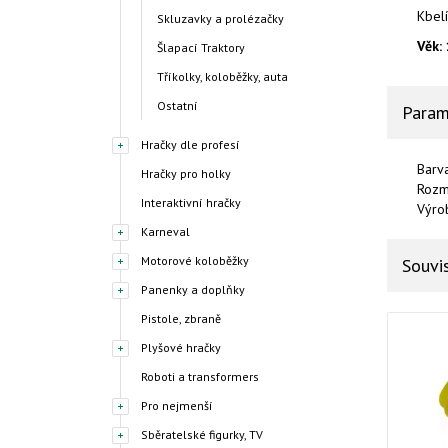
Kbel
Skluzavky a prolézačky
Věk:
Šlapací Traktory
Tříkolky, koloběžky, auta
Ostatní
Param
Hračky dle profesí
Barv
Hračky pro holky
Rozm
Interaktivní hračky
Výro
Karneval
Motorové koloběžky
Souvis
Panenky a doplňky
Pistole, zbraně
Plyšové hračky
Roboti a transformers
Pro nejmenší
Sběratelské figurky, TV