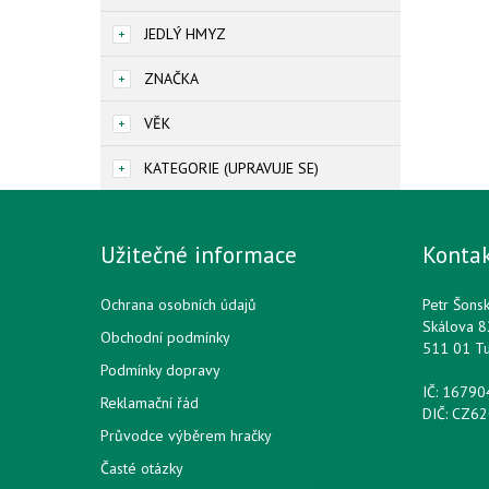
JEDLÝ HMYZ
ZNAČKA
VĚK
KATEGORIE (UPRAVUJE SE)
Užitečné informace
Konta
Ochrana osobních údajů
Petr Šons
Skálova 8
Obchodní podmínky
511 01 T
Podmínky dopravy
IČ: 1679
Reklamační řád
DIČ: CZ6
Průvodce výběrem hračky
Časté otázky