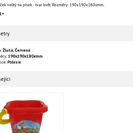
íček velký na písek - tvar květ. Rozměry: 190x190x180xmm.
 1+
etry
a:
Žlutá, Červená
ěry:
190x190x180xmm
bce:
Polesie
ející