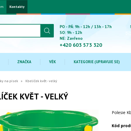
am
Kontakty
PO - PÁ: 9h - 12h / 13h - 17h
SO: 9h - 12h
NE: Zavřeno
+420 603 573 320
ZNAČKA
VĚK
KATEGORIE (UPRAVUJE SE)
ky na písek
Kbelíček květ - velký
ÍČEK KVĚT - VELKÝ
Polesie Kb
Kód prod