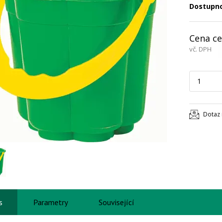
Dostupn
Cena ce
vč. DPH
Dotaz 
s
Parametry
Související