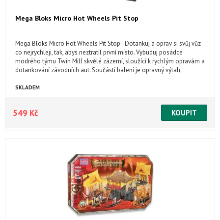
Mega Bloks Micro Hot Wheels Pit Stop
Mega Bloks Micro Hot Wheels Pit Stop - Dotankuj a oprav si svůj vůz
co nejrychleji, tak, abys neztratil první místo. Vybuduj posádce
modrého týmu Twin Mill skvělé zázemí, sloužící k rychlým opravám a
dotankování závodních aut. Součástí balení je opravný výtah,
počítačové obrazovky a příslušenství opravářského týmu.
SKLADEM
549 Kč