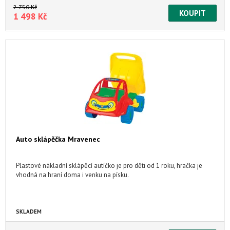
pouze pro lidi co nemají problém s uvedením do provozu modeláře
2 750 Kč
a zručné lidi je to starší zboží bez záruky a bude určitě potřeba
1 498 Kč
výměny akumulátoru baterii
Auto sklápěčka Mravenec
Plastové nákladní sklápěcí autíčko je pro děti od 1 roku, hračka je
vhodná na hraní doma i venku na písku.
SKLADEM