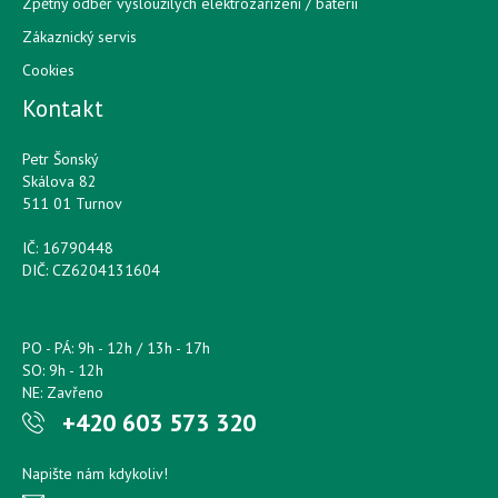
Zpětný odběr vysloužilých elektrozařízení / bateríí
Zákaznický servis
Cookies
Kontakt
Petr Šonský
Skálova 82
511 01 Turnov
IČ: 16790448
DIČ: CZ6204131604
PO - PÁ: 9h - 12h / 13h - 17h
SO: 9h - 12h
NE: Zavřeno
+420 603 573 320
Napište nám kdykoliv!