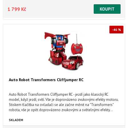
1 799 Kč
-46 %
Auto Robot Transformers Cliffjumper RC
Auto Robot Transformers Cliffjumper RC - jezdí jako klasický RC
model, když jezdí, svítí. Vše je doprovázeno zvukovými efekty motoru.
Stiskem tlačítka na ovladači se ale začne měnit na "Transformers"
robota, vše je opět doprovázeno zvukovými a světelnými efekty...
Model autorobota je vhodný pouze pro lidi co nemají problém s
uvedením do provozu modeláře a zručné lidi je to starší zboží bez
SKLADEM
záruky a bude určitě potřeba výměny akumulátoru baterii vhodný