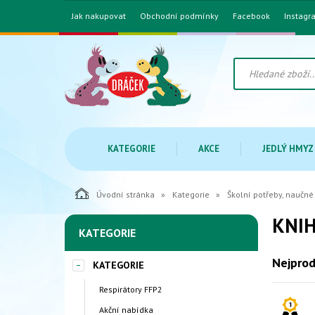
Jak nakupovat
Obchodní podmínky
Facebook
Instagr
KATEGORIE
AKCE
JEDLÝ HMYZ
Úvodní stránka
Kategorie
Školní potřeby, naučné
KNIH
KATEGORIE
Nejprod
KATEGORIE
Respirátory FFP2
Akční nabídka