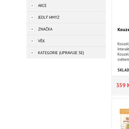
AKCE
JEDLÝ HMYZ
ZNAČKA
Kouze
VĚK
Kouzeln
Interak
KATEGORIE (UPRAVUJE SE)
Kouzeln
světem
rodiny.
pojedou
SKLA
podhrad
Tomášo
359 