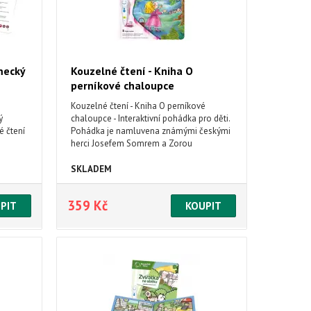
mecký
Kouzelné čtení - Kniha O
perníkové chaloupce
Kouzelné čtení - Kniha O perníkové
ý
chaloupce - Interaktivní pohádka pro děti.
é čtení
Pohádka je namluvena známými českými
herci Josefem Somrem a Zorou
 je
Jandovou. Kniha je doplněna různými
ahují
zábavnými úkoly, obsahuje přes 250
SKLADEM
tně
zvuků a textů.
359 Kč