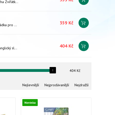
Kouzelné čtení - Kniha Zvířátka na statku - Interaktivní naučná kniha Zvířátka na statku zavede děti již od 2 let na dobrodružnou výpravu za ztraceným kůzlátkem. Cestou se seznámí se spoustou zvířátek a naučí se zábavné říkánky. Dobrodružnou výpravu k nalezení kůzlátka budou absolvovat s pejskem Čendou. Kniha obsahuje přes 1000 zvuků a textů.
359 Kč
Kouzelné čtení - Kniha O perníkové chaloupce - Interaktivní pohádka pro děti. Pohádka je namluvena známými českými herci Josefem Somrem a Zorou Jandovou. Kniha je doplněna různými zábavnými úkoly, obsahuje přes 250 zvuků a textů.
404 Kč
Kouzelné čtení - Kniha Anglický obrázkový slovník - Interaktivní anglický slovník z edice Kouzelné čtení s jehož pomocí se děti zábavnou formou učí základní anglická slovíčka a jednoduché věty.
404
Kč
Nejlevnější
Nejprodávanější
Nejdražší
Novinka