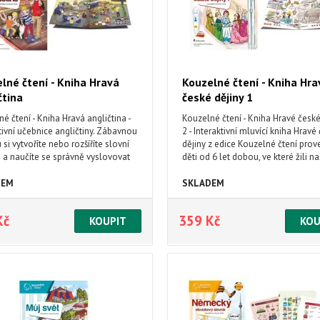
lné čtení - Kniha Hravá
Kouzelné čtení - Kniha Hra
čtina
české dějiny 1
é čtení - Kniha Hravá angličtina -
Kouzelné čtení - Kniha Hravé české
tivní učebnice angličtiny. Zábavnou
2 - Interaktivní mluvící kniha Hravé
si vytvoříte nebo rozšíříte slovní
dějiny z edice Kouzelné čtení prov
 a naučíte se správně vyslovovat
děti od 6 let dobou, ve které žili na
á slovíčka a jednoduché věty.
předkové a to od pravěku až po 15
 znalosti si můžete otestovat v
století. V knize nechybí zábavné kv
DEM
SKLADEM
, které jsou rozděleny do 3
různých obtížnostech, které prověř
ií dle obtížnosti.
získané vědomosti.
Kč
359 Kč