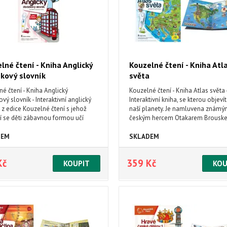
lné čtení - Kniha Anglický
Kouzelné čtení - Kniha Atl
kový slovník
světa
é čtení - Kniha Anglický
Kouzelné čtení - Kniha Atlas světa 
vý slovník - Interaktivní anglický
Interaktivní kniha, se kterou objeví
 z edice Kouzelné čtení s jehož
naší planety. Je namluvena známý
 se děti zábavnou formou učí
českým hercem Otakarem Brouske
ní anglická slovíčka a jednoduché
Obsahuje přes 1800 zvuků a textů.
DEM
SKLADEM
Kč
359 Kč