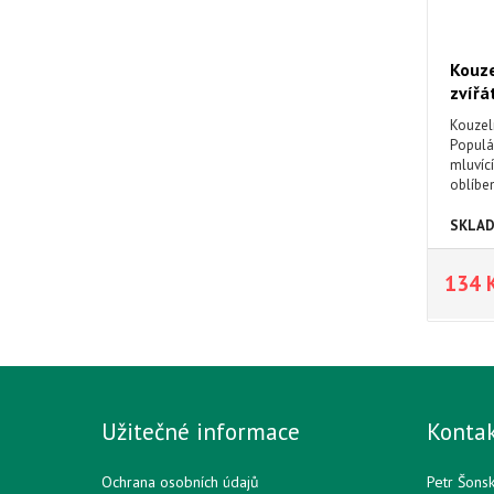
Kouze
zvířá
Kouzeln
Populár
mluvíc
oblíbe
zcela 
pexeso
SKLA
procvi
paměti 
134 
rozezná
Užitečné informace
Konta
Ochrana osobních údajů
Petr Šons