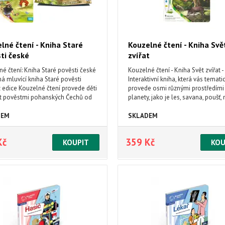
lné čtení - Kniha Staré
Kouzelné čtení - Kniha Svě
ti české
zvířat
é čtení: Kniha Staré pověsti české
Kouzelné čtení - Kniha Svět zvířat -
á mluvící kniha Staré pověsti
Interaktivní kniha, která vás temati
 edice Kouzelné čtení provede děti
provede osmi různými prostředími 
et pověstmi pohanských Čechů od
planety, jako je les, savana, poušť,
Jiráska. Na každé dvoustraně
další. Je namluvena známým česk
 jednu z pověstí, seznámí se s
hercem Otakarem Brouskem ml.
DEM
SKLADEM
ami, poslechnou si poutavé
Obsahuje přes 900 zvuků a textů.
y a zvuky. Samozřejmě nechybí ani
Kč
359 Kč
 kvízy ve 3 obtížnostech, které
 nabyté znalosti. Kniha Staré
i české obsahuje přes 2000 zvuků
.