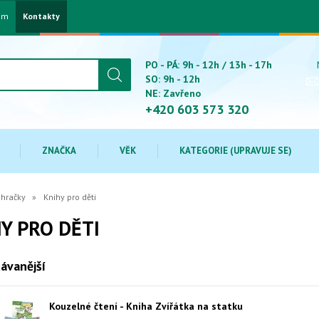
am
Kontakty
PO - PÁ: 9h - 12h / 13h - 17h
SO: 9h - 12h
NE: Zavřeno
+420 603 573 320
ZNAČKA
VĚK
KATEGORIE (UPRAVUJE SE)
 hračky
Knihy pro děti
Y PRO DĚTI
ávanější
Kouzelné čtení - Kniha Zvířátka na statku