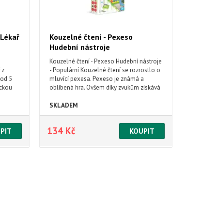
 Lékař
Kouzelné čtení - Pexeso
Hudební nástroje
Kouzelné čtení - Pexeso Hudební nástroje
 z
- Populární Kouzelné čtení se rozrostlo o
 od 5
mluvící pexesa. Pexeso je známá a
ickou
oblíbená hra. Ovšem díky zvukům získává
u
zcela nový rozměr. Kouzelné mluvící
čí
pexeso Hudební nástroje kombinuje
SKLADEM
vizuální a poslechovou paměť dětí. Děti
se tak budou učit rozeznávat zvuky, která
134 Kč
nás obklopují.