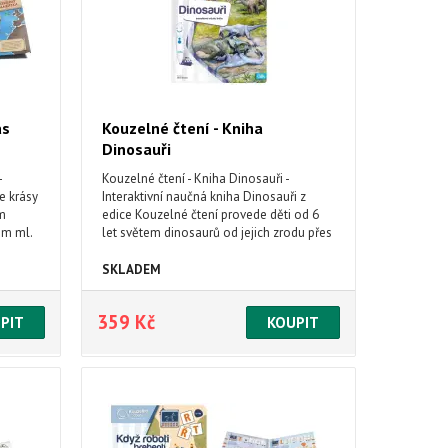
as
Kouzelné čtení - Kniha
Dinosauři
-
Kouzelné čtení - Kniha Dinosauři -
te krásy
Interaktivní naučná kniha Dinosauři z
m
edice Kouzelné čtení provede děti od 6
m ml.
let světem dinosaurů od jejich zrodu přes
druhohory, až k jejich zániku při pádu
obřího meteoritu. Na každé dvoustraně
SKLADEM
poznají jednu etapu ze života dinosaurů,
poslechnou si zajímavosti o dinosaurech
359 Kč
a mohou si zahrát zábavné kvízy.