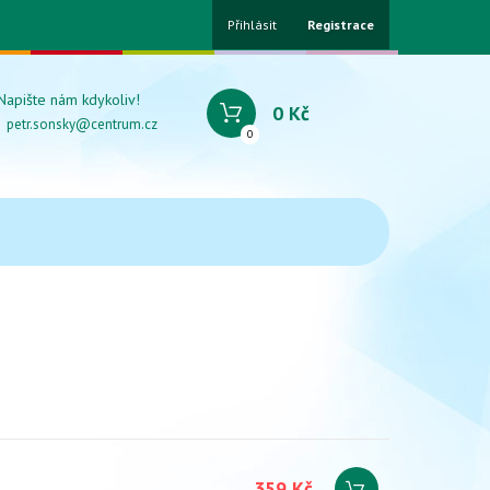
Přihlásit
Registrace
Napište nám kdykoliv!
0 Kč
petr.sonsky@centrum.cz
0
359 Kč