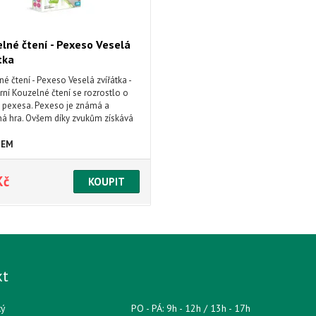
lné čtení - Pexeso Veselá
tka
é čtení - Pexeso Veselá zvířátka -
ní Kouzelné čtení se rozrostlo o
í pexesa. Pexeso je známá a
ná hra. Ovšem díky zvukům získává
nový rozměr. Kouzelné mluvící
 Veselá zvířátka kombinuje
DEM
čování vizuální a poslechové
dětí. Děti se tak budou učit
Kč
vat zvuky, která nás obklopují.
kt
ký
PO - PÁ: 9h - 12h / 13h - 17h