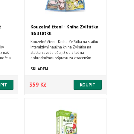
t
Kouzelné čtení - Kniha Zvířátka
na statku
Kouzelné čtení - Kniha Zvířátka na statku -
cky
Interaktivní naučná kniha Zvířátka na
z naší
statku zavede děti již od 2 let na
 moře a
dobrodružnou výpravu za ztraceným
ým
kůzlátkem. Cestou se seznámí se
spoustou zvířátek a naučí se zábavné
SKLADEM
říkánky. Dobrodružnou výpravu k nalezení
kůzlátka budou absolvovat s pejskem
359 Kč
Čendou. Kniha obsahuje přes 1000 zvuků
a textů.