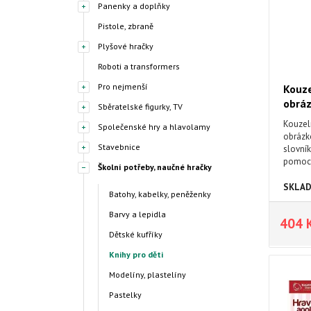
Panenky a doplňky
Pistole, zbraně
Plyšové hračky
Roboti a transformers
Pro nejmenší
Kouze
obráz
Sběratelské figurky, TV
Kouzeln
Společenské hry a hlavolamy
obrázko
Stavebnice
slovník
pomocí
Školní potřeby, naučné hračky
základ
věty.
SKLA
Batohy, kabelky, peněženky
Barvy a lepidla
404 
Dětské kufříky
Knihy pro děti
Modelíny, plastelíny
Pastelky