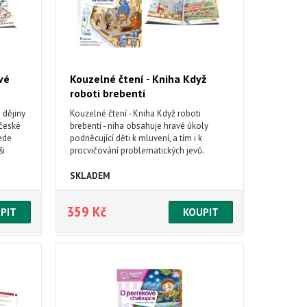
vé
Kouzelné čtení - Kniha Když
roboti brebentí
 dějiny
Kouzelné čtení - Kniha Když roboti
 české
brebentí - niha obsahuje hravé úkoly
ede
podněcující děti k mluvení, a tím i k
ši
procvičování problematických jevů.
.
Nechybí ani básničky, písničky a napínavé
ízy v
komiksy.
SKLADEM
í
359 Kč