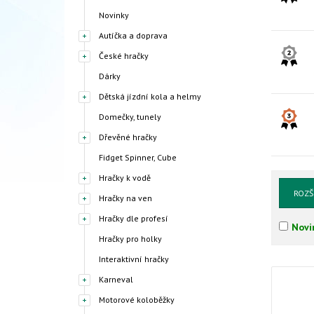
Novinky
Autíčka a doprava
České hračky
Dárky
Dětská jízdní kola a helmy
Domečky, tunely
Dřevěné hračky
Fidget Spinner, Cube
Hračky k vodě
ROZŠ
Hračky na ven
Hračky dle profesí
Novi
Hračky pro holky
Interaktivní hračky
Karneval
Motorové koloběžky