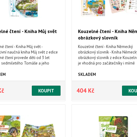
lné čtení - Kniha Můj svět
Kouzelné čtení - Kniha Ně
obrázkový slovník
é čtení - Kniha Můj svět -
Kouzelné čtení - Kniha Německý
tivní naučná kniha Můj svět z edice
obrázkový slovník - Kniha Německ
é čtení provede děti od 3 let
obrázkový slovník z edice Kouzeln
 sedmiletého Tomáše a jeho
je vhodná pro začátečníky i mírně
 Podívají se k jeho babičce,
pokročilé. Interaktivní mluvící kniha
 na hory, zavítají na letní tábor v
rozdělena do 11 kapitol, které obs
DEM
SKLADEM
í a prozkoumají i další místa
přes 1000 německých slovíček vče
va světa.
obrázků a příkladů použití.
Kč
404 Kč