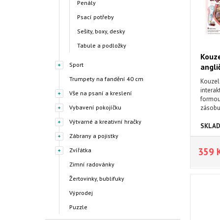
Penály
Psací potřeby
Sešity, boxy, desky
Tabule a podložky
Kouze
Sport
angli
Trumpety na fandění 40 cm
Kouzeln
interak
Vše na psaní a kreslení
formou 
Vybavení pokojíčku
zásobu
anglick
Výtvarné a kreativní hračky
Získané
SKLA
kvízech
Zábrany a pojistky
kategor
359 
Zvířátka
Zimní radovánky
Žertovinky, bublifuky
Výprodej
Puzzle