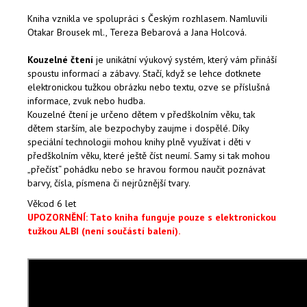
Kniha vznikla ve spolupráci s Českým rozhlasem. Namluvili
Otakar Brousek ml., Tereza Bebarová a Jana Holcová.
Kouzelné čtení
je unikátní výukový systém, který vám přináší
spoustu informací a zábavy. Stačí, když se lehce dotknete
elektronickou tužkou obrázku nebo textu, ozve se příslušná
informace, zvuk nebo hudba.
Kouzelné čtení je určeno dětem v předškolním věku, tak
dětem starším, ale bezpochyby zaujme i dospělé. Díky
speciální technologii mohou knihy plně využívat i děti v
předškolním věku, které ještě číst neumí. Samy si tak mohou
„přečíst“ pohádku nebo se hravou formou naučit poznávat
barvy, čísla, písmena či nejrůznější tvary.
Věk:
od 6 let
UPOZORNĚNÍ: Tato kniha funguje pouze s elektronickou
tužkou ALBI (není součástí balení).