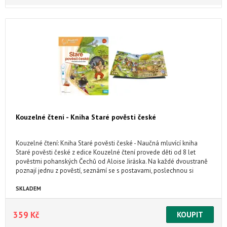
Kouzelné čtení - Kniha Staré pověsti české
Kouzelné čtení: Kniha Staré pověsti české - Naučná mluvící kniha
Staré pověsti české z edice Kouzelné čtení provede děti od 8 let
pověstmi pohanských Čechů od Aloise Jiráska. Na každé dvoustraně
poznají jednu z pověstí, seznámí se s postavami, poslechnou si
poutavé dialogy a zvuky. Samozřejmě nechybí ani zábavné kvízy ve 3
obtížnostech, které prověří nabyté znalosti. Kniha Staré pověsti české
SKLADEM
obsahuje přes 2000 zvuků a textů.
359 Kč