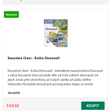
Novinka
Kouzelné čtení - Kniha Dinosauři
Kouzelné čtení - Kniha Dinosauři - Interaktivní naučná kniha Dinosauři
z edice Kouzelné čtení provede děti od 6 let světem dinosaurů od
jejich zrodu přes druhohory, až k jejich zániku při pádu obřího
meteoritu. Na každé dvoustraně poznají jednu etapu ze života
dinosaurů, poslechnou si zajímavosti o dinosaurech a mohou si
zahrát zábavné kvízy.
SKLADEM
359 Kč