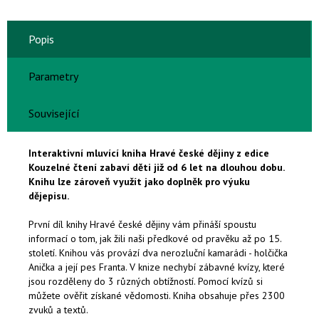
Popis
Parametry
Související
Interaktivní mluvící kniha Hravé české dějiny z edice
Kouzelné čtení zabaví děti již od 6 let na dlouhou dobu.
Knihu lze zároveň využít jako doplněk pro výuku
dějepisu.
První díl knihy Hravé české dějiny vám přináší spoustu
informací o tom, jak žili naši předkové od pravěku až po 15.
století. Knihou vás provází dva nerozluční kamarádi - holčička
Anička a její pes Franta. V knize nechybí zábavné kvízy, které
jsou rozděleny do 3 různých obtížností. Pomocí kvízů si
můžete ověřit získané vědomosti. Kniha obsahuje přes 2300
zvuků a textů.