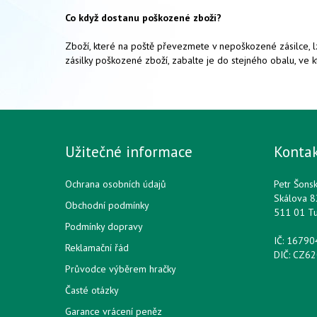
Co když dostanu poškozené zboží?
Zboží, které na poště převezmete v nepoškozené zásilce, l
zásilky poškozené zboží, zabalte je do stejného obalu, v
Užitečné informace
Konta
Ochrana osobních údajů
Petr Šons
Skálova 8
Obchodní podmínky
511 01 T
Podmínky dopravy
IČ: 1679
Reklamační řád
DIČ: CZ6
Průvodce výběrem hračky
Časté otázky
Garance vrácení peněz