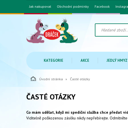
Jak nakupovat
Obchodní podmínky
Facebook
Instagr
KATEGORIE
AKCE
JEDLÝ HMYZ
Úvodní stránka
Časté otázky
ČASTÉ OTÁZKY
Co má
m udělat, když mi spediční služba chce předat vi
Viditelně poškozenou zásilku nikdy nepřebírejte. Odmítněte j