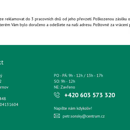
ze reklamovat do 3 pracovních dnů od jeho převzetí. Poškozenou zásilku od
e kterém Vám bylo doručeno a odešlete na naši adresu. Poštovné za vráce
kt
ký
PO - PÁ: 9h - 12h / 13h - 17h
2
SO: 9h - 12h
urnov
NE: Zavřeno
+420 603 573 320
0448
204131604
Napište nám kdykoliv!
petr.sonsky@centrum.cz