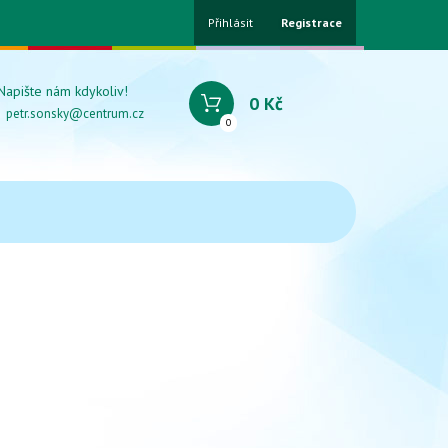
Přihlásit
Registrace
Napište nám kdykoliv!
0 Kč
petr.sonsky@centrum.cz
0