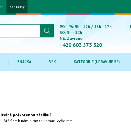
am
Kontakty
PO - PÁ: 9h - 12h / 13h - 17h
SO: 9h - 12h
NE: Zavřeno
+420 603 573 320
ZNAČKA
VĚK
KATEGORIE (UPRAVUJE SE)
ditelně poškozenou zásilku?
i. Vrátí se k nám a my reklamaci vyřídíme.