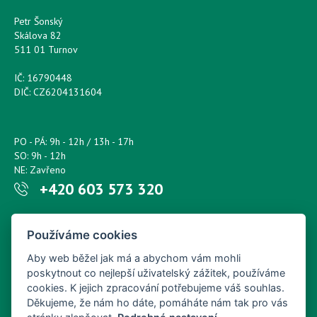
Petr Šonský
Skálova 82
511 01 Turnov
IČ: 16790448
DIČ: CZ6204131604
PO - PÁ: 9h - 12h / 13h - 17h
SO: 9h - 12h
NE: Zavřeno
+420 603 573 320
Napište nám kdykoliv!
Používáme cookies
petr.sonsky@centrum.cz
Aby web běžel jak má a abychom vám mohli
poskytnout co nejlepší uživatelský zážitek, používáme
cookies. K jejich zpracování potřebujeme váš souhlas.
Děkujeme, že nám ho dáte, pomáháte nám tak pro vás