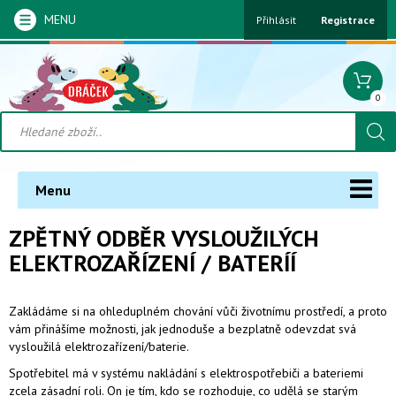
MENU
Přihlásit
Registrace
0
Menu
ZPĚTNÝ ODBĚR VYSLOUŽILÝCH
ELEKTROZAŘÍZENÍ / BATERÍÍ
Zakládáme si na ohleduplném chování vůči životnímu prostředí, a proto
vám přinášíme možnosti, jak jednoduše a bezplatně odevzdat svá
vysloužilá elektrozařízení/baterie.
Spotřebitel má v systému nakládání s elektrospotřebiči a bateriemi
zcela zásadní roli. On je tím, kdo se rozhoduje, co udělá se starým