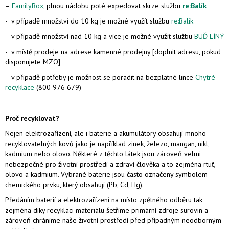
–
FamilyBox
, plnou nádobu poté expedovat skrze službu
re:Balík
- v případě množství do 10 kg je možné využít službu
re:Balík
- v případě množství nad 10 kg a více je možné využít službu
BUĎ LÍNÝ
- v místě prodeje na adrese kamenné prodejny [doplnit adresu, pokud
disponujete MZO]
- v případě potřeby je možnost se poradit na bezplatné lince
Chytré
recyklace
(800 976 679)
Proč recyklovat?
Nejen elektrozařízení, ale i baterie a akumulátory obsahují mnoho
recyklovatelných kovů jako je například zinek, železo, mangan, nikl,
kadmium nebo olovo. Některé z těchto látek jsou zároveň velmi
nebezpečné pro životní prostředí a zdraví člověka a to zejména rtuť,
olovo a kadmium. Vybrané baterie jsou často označeny symbolem
chemického prvku, který obsahují (Pb, Cd, Hg).
Předáním baterií a elektrozařízení na místo zpětného odběru tak
zejména díky recyklaci materiálu šetříme primární zdroje surovin a
zároveň chráníme naše životní prostředí před případným neodborným