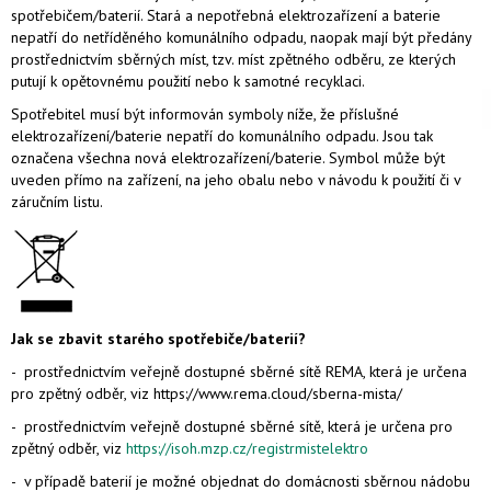
spotřebičem/baterií. Stará a nepotřebná elektrozařízení a baterie
nepatří do netříděného komunálního odpadu, naopak mají být předány
prostřednictvím sběrných míst, tzv. míst zpětného odběru, ze kterých
putují k opětovnému použití nebo k samotné recyklaci.
Spotřebitel musí být informován symboly níže, že příslušné
elektrozařízení/baterie nepatří do komunálního odpadu. Jsou tak
označena všechna nová elektrozařízení/baterie. Symbol může být
uveden přímo na zařízení, na jeho obalu nebo v návodu k použití či v
záručním listu.
Jak se zbavit starého spotřebiče/baterií?
- prostřednictvím veřejně dostupné sběrné sítě REMA, která je určena
pro zpětný odběr, viz https://www.rema.cloud/sberna-mista/
- prostřednictvím veřejně dostupné sběrné sítě, která je určena pro
zpětný odběr, viz
https://isoh.mzp.cz/registrmistelektro
- v případě baterií je možné objednat do domácnosti sběrnou nádobu