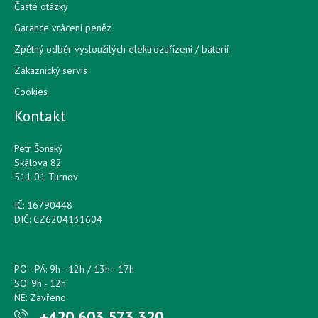
Časté otázky
Garance vrácení peněz
Zpětný odběr vysloužilých elektrozařízení / bateríí
Zákaznický servis
Cookies
Kontakt
Petr Šonský
Skálova 82
511 01 Turnov
IČ: 16790448
DIČ: CZ6204131604
PO - PÁ: 9h - 12h / 13h - 17h
SO: 9h - 12h
NE: Zavřeno
+420 603 573 320