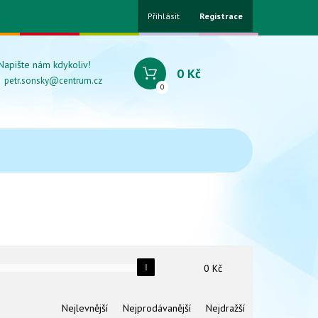
Přihlásit
Registrace
Napište nám kdykoliv!
0 Kč
petr.sonsky@centrum.cz
0
0
Kč
Nejlevnější
Nejprodávanější
Nejdražší