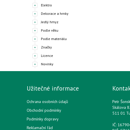
Elektro
Dekorace a hrnky
Jedlý hmyz
Podle věku
Podle materiálu
Značky
Licence
Novinky
Užitečné informace
Konta
Ochrana osobních údajů
Petr Šons
Skálova 8
Obchodní podmínky
511 01 T
Podmínky dopravy
IČ: 1679
Reklamační řád