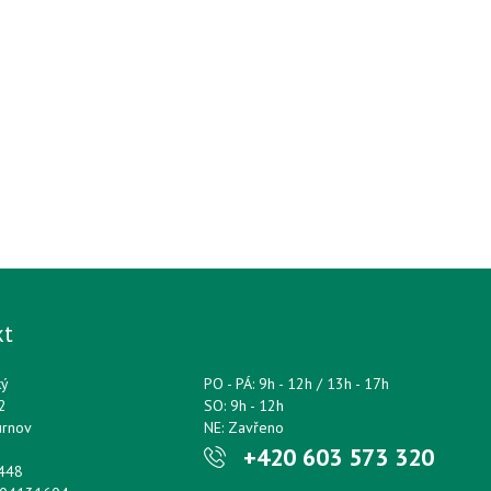
kt
ký
PO - PÁ: 9h - 12h / 13h - 17h
2
SO: 9h - 12h
urnov
NE: Zavřeno
+420 603 573 320
0448