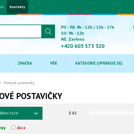
am
Kontakty
PO - PÁ: 9h - 12h / 13h - 17h
SO: 9h - 12h
NE: Zavřeno
+420 603 573 320
ZNAČKA
VĚK
KATEGORIE (UPRAVUJE SE)
Plyšové postavičky
OVÉ POSTAVIČKY
0
Kč
ÍŘENÝ FILTR
nky
Akce