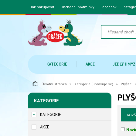
Jak nakupovat
Obchodní podmínky
Facebook
Instagr
KATEGORIE
AKCE
JEDLÝ HMYZ
Úvodní stránka
Kategorie (upravuje se)
Plyšáci
PLYŠ
KATEGORIE
KATEGORIE
ROZŠ
AKCE
Novi