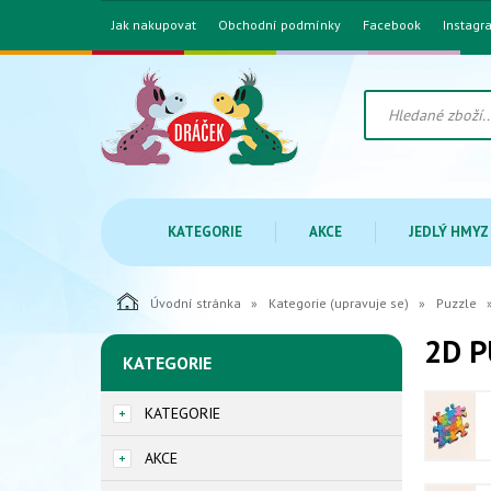
Jak nakupovat
Obchodní podmínky
Facebook
Instagr
KATEGORIE
AKCE
JEDLÝ HMYZ
Úvodní stránka
Kategorie (upravuje se)
Puzzle
2D P
KATEGORIE
KATEGORIE
AKCE