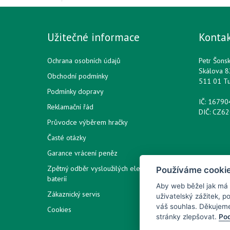
Užitečné informace
Konta
Ochrana osobních údajů
Petr Šons
Skálova 8
Obchodní podmínky
511 01 T
Podmínky dopravy
IČ: 1679
Reklamační řád
DIČ: CZ6
Průvodce výběrem hračky
Časté otázky
Garance vrácení peněz
Zpětný odběr vysloužilých elektrozařízení /
Používáme cooki
bateríí
Aby web běžel jak má
Zákaznický servis
uživatelský zážitek, 
váš souhlas. Děkujem
Cookies
stránky zlepšovat.
Pod