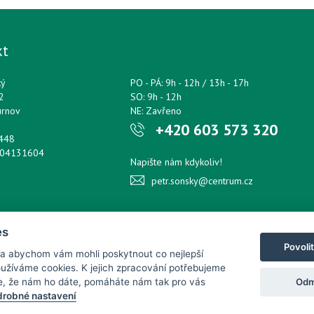
kt
ký
PO - PÁ: 9h - 12h / 13h - 17h
2
SO: 9h - 12h
urnov
NE: Zavřeno
+420 603 573 320
0448
204131604
Napište nám kdykoliv!
petr.sonsky@centrum.cz
es
Povoli
 a abychom vám mohli poskytnout co nejlepší
používáme cookies. K jejich zpracování potřebujeme
Odm
e, že nám ho dáte, pomáháte nám tak pro vás
robné nastavení