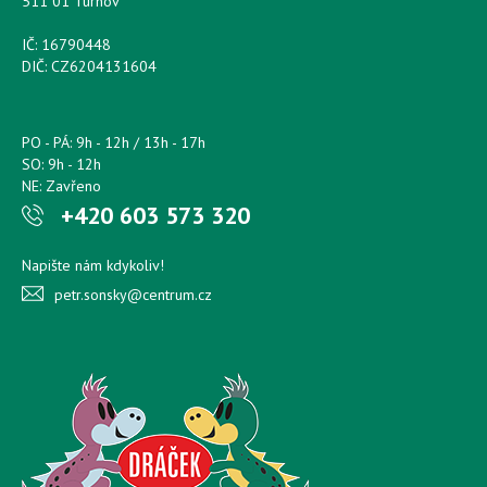
511 01 Turnov
IČ: 16790448
DIČ: CZ6204131604
PO - PÁ: 9h - 12h / 13h - 17h
SO: 9h - 12h
NE: Zavřeno
+420 603 573 320
Napište nám kdykoliv!
petr.sonsky@centrum.cz