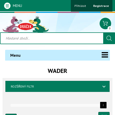
MENU
Přihlásit
Registrace
0
Menu
WADER
ROZŠÍŘENÝ FILTR