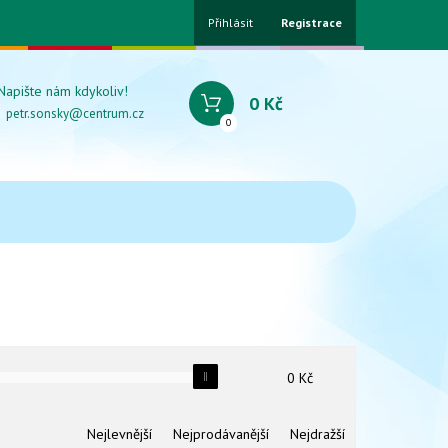
Přihlásit
Registrace
Napište nám kdykoliv!
0 Kč
petr.sonsky@centrum.cz
0
0
Kč
Nejlevnější
Nejprodávanější
Nejdražší