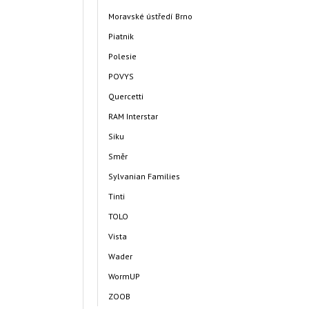
Moravské ústředí Brno
Piatnik
Polesie
POVYS
Quercetti
RAM Interstar
Siku
Směr
Sylvanian Families
Tinti
TOLO
Vista
Wader
WormUP
ZOOB