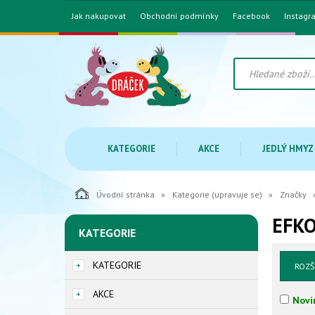
Jak nakupovat
Obchodní podmínky
Facebook
Instagr
KATEGORIE
AKCE
JEDLÝ HMYZ
Úvodní stránka
Kategorie (upravuje se)
Značky
EFK
KATEGORIE
KATEGORIE
ROZŠ
AKCE
Novi