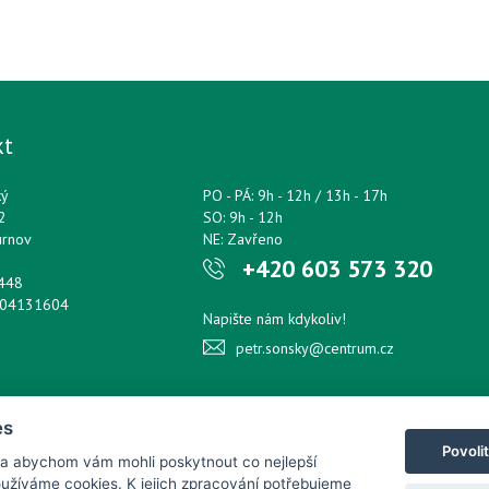
kt
ký
PO - PÁ: 9h - 12h / 13h - 17h
2
SO: 9h - 12h
urnov
NE: Zavřeno
+420 603 573 320
0448
204131604
Napište nám kdykoliv!
petr.sonsky@centrum.cz
es
Povoli
 a abychom vám mohli poskytnout co nejlepší
používáme cookies. K jejich zpracování potřebujeme