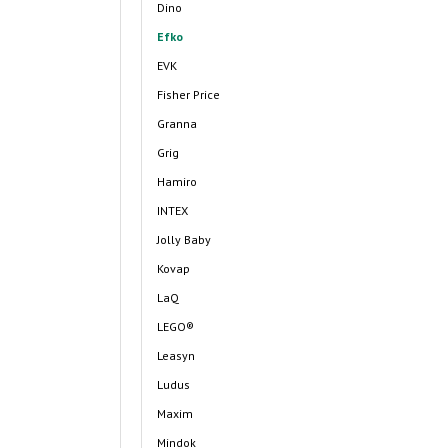
Dino
Efko
EVK
Fisher Price
Granna
Grig
Hamiro
INTEX
Jolly Baby
Kovap
LaQ
LEGO®
Leasyn
Ludus
Maxim
Mindok