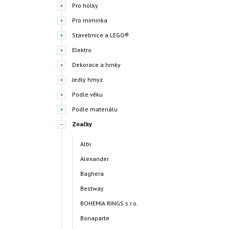
Pro holky
Pro miminka
Stavebnice a LEGO®
Elektro
Dekorace a hrnky
Jedlý hmyz
Podle věku
Podle materiálu
Značky
Albi
Alexander
Baghera
Bestway
BOHEMIA RINGS s.r.o.
Bonaparte