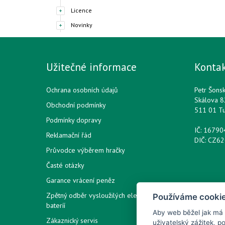
Licence
Novinky
Užitečné informace
Konta
Ochrana osobních údajů
Petr Šons
Skálova 8
Obchodní podmínky
511 01 T
Podmínky dopravy
IČ: 1679
Reklamační řád
DIČ: CZ6
Průvodce výběrem hračky
Časté otázky
Garance vrácení peněz
Zpětný odběr vysloužilých elektrozařízení /
Používáme cooki
bateríí
Aby web běžel jak má
Zákaznický servis
uživatelský zážitek, 