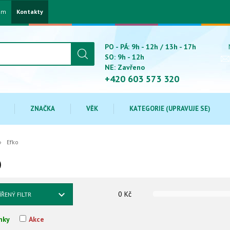
am
Kontakty
PO - PÁ: 9h - 12h / 13h - 17h
SO: 9h - 12h
NE: Zavřeno
+420 603 573 320
ZNAČKA
VĚK
KATEGORIE (UPRAVUJE SE)
Efko
O
0
Kč
ÍŘENÝ FILTR
nky
Akce