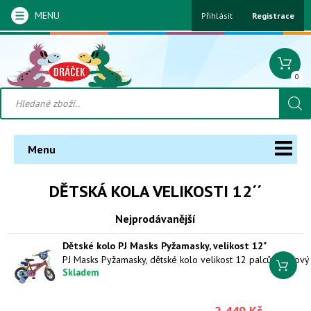
MENU
Přihlásit
Registrace
0
Menu
DĚTSKÁ KOLA VELIKOSTI 12´´
Nejprodávanější
Dětské kolo PJ Masks Pyžamasky, velikost 12"
Skladem
2 449 Kč