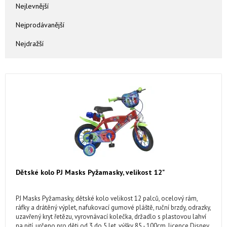
Nejlevnější
Nejprodávanější
Nejdražší
Dětské kolo PJ Masks Pyžamasky, velikost 12"
PJ Masks Pyžamasky, dětské kolo velikost 12 palců, ocelový rám,
ráfky a drátěný výplet, nafukovací gumové pláště, ruční brzdy, odrazky,
uzavřený kryt řetězu, vyrovnávací kolečka, držadlo s plastovou lahví
na pití, určeno pro děti od 3 do 5 let, výšky 85 - 100cm, licence Disney,