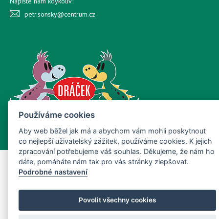
Napište nám kdykoliv!
petr.sonsky@centrum.cz
Používáme cookies
Copyright © Nový Web s.r.o. 2026
Aby web běžel jak má a abychom vám mohli poskytnout
co nejlepší uživatelský zážitek, používáme cookies. K jejich
zpracování potřebujeme váš souhlas. Děkujeme, že nám ho
dáte, pomáháte nám tak pro vás stránky zlepšovat.
Podrobné nastavení
Povolit všechny cookies