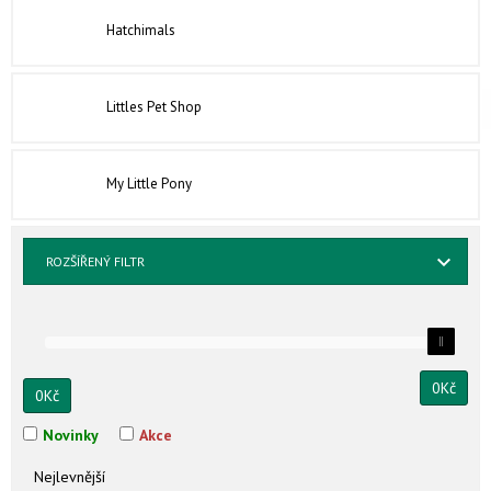
Hatchimals
Littles Pet Shop
My Little Pony
ROZŠÍŘENÝ FILTR
0
Kč
0
Kč
Novinky
Akce
Nejlevnější