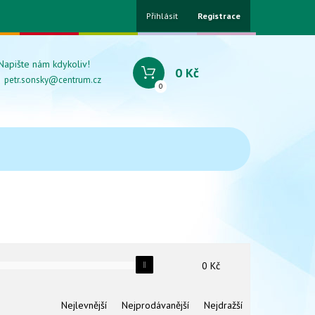
Přihlásit
Registrace
Napište nám kdykoliv!
0 Kč
petr.sonsky@centrum.cz
0
0
Kč
Nejlevnější
Nejprodávanější
Nejdražší