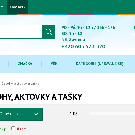
am
Kontakty
PO - PÁ: 9h - 12h / 13h - 17h
SO: 9h - 12h
NE: Zavřeno
+420 603 573 320
ZNAČKA
VĚK
KATEGORIE (UPRAVUJE SE)
Batohy, aktovky a tašky
HY, AKTOVKY A TAŠKY
0
Kč
ÍŘENÝ FILTR
nky
Akce