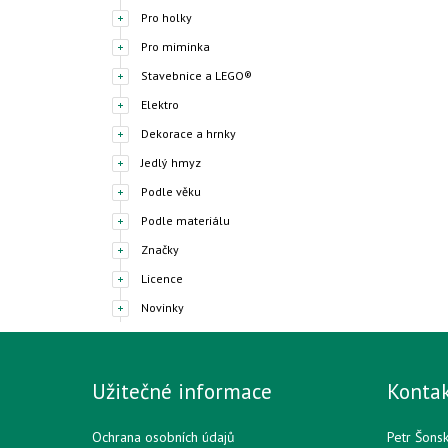
Pro holky
Pro miminka
Stavebnice a LEGO®
Elektro
Dekorace a hrnky
Jedlý hmyz
Podle věku
Podle materiálu
Značky
Licence
Novinky
Užitečné informace
Konta
Ochrana osobních údajů
Petr Šons