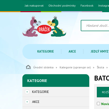
Jak nakupovat
Obchodní podmínky
Facebook
Instagr
KATEGORIE
AKCE
JEDLÝ HMYZ
Úvodní stránka
Kategorie (upravuje se)
Škola
BATO
KATEGORIE
KATEGORIE
ROZŠ
AKCE
Novi