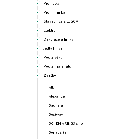
Pro holky
Pro miminka
Stavebnice a LEGO®
Elektro
Dekorace a hrnky
Jedlý hmyz
Podle věku
Podle materiálu
Značky
Albi
Alexander
Baghera
Bestway
BOHEMIA RINGS s.r.o.
Bonaparte