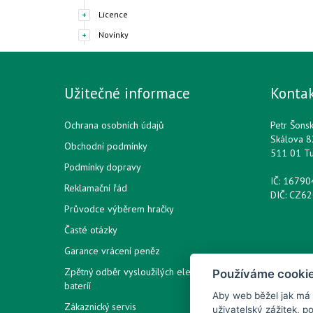
Licence
Novinky
Užitečné informace
Konta
Ochrana osobních údajů
Petr Šons
Skálova 8
Obchodní podmínky
511 01 T
Podmínky dopravy
IČ: 1679
Reklamační řád
DIČ: CZ6
Průvodce výběrem hračky
Časté otázky
Garance vrácení peněz
Zpětný odběr vysloužilých elektrozařízení /
Používáme cooki
bateríí
Aby web běžel jak má
Zákaznický servis
uživatelský zážitek, 