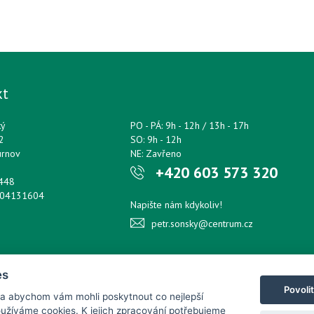
kt
ký
PO - PÁ: 9h - 12h / 13h - 17h
2
SO: 9h - 12h
urnov
NE: Zavřeno
+420 603 573 320
0448
204131604
Napište nám kdykoliv!
petr.sonsky@centrum.cz
es
Povoli
 a abychom vám mohli poskytnout co nejlepší
používáme cookies. K jejich zpracování potřebujeme