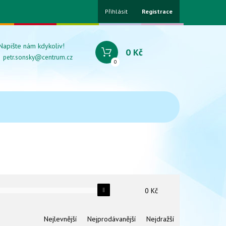
Přihlásit
Registrace
Napište nám kdykoliv!
0 Kč
petr.sonsky@centrum.cz
0
0
Kč
Nejlevnější
Nejprodávanější
Nejdražší