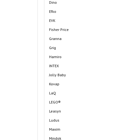
Dino
Efko
EVK
Fisher Price
Granna
Grig
Hamiro
INTEX
Jolly Baby
Kovap
LaQ
LEGO®
Leasyn
Ludus
Maxim
Mindok