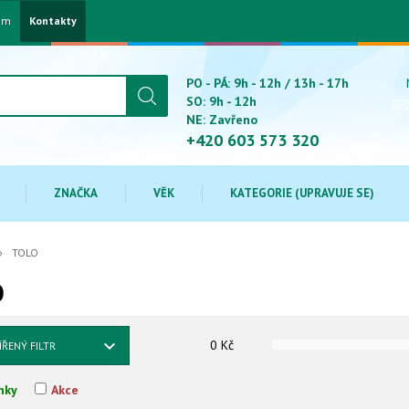
am
Kontakty
PO - PÁ: 9h - 12h / 13h - 17h
SO: 9h - 12h
NE: Zavřeno
+420 603 573 320
ZNAČKA
VĚK
KATEGORIE (UPRAVUJE SE)
TOLO
O
0
Kč
ÍŘENÝ FILTR
nky
Akce