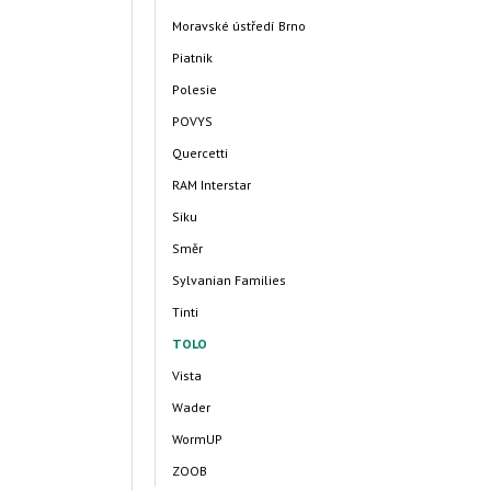
Moravské ústředí Brno
Piatnik
Polesie
POVYS
Quercetti
RAM Interstar
Siku
Směr
Sylvanian Families
Tinti
TOLO
Vista
Wader
WormUP
ZOOB