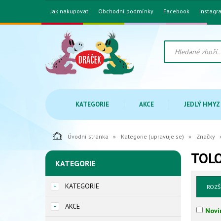
Jak nakupovat
Obchodní podmínky
Facebook
Instagr
KATEGORIE
AKCE
JEDLÝ HMYZ
Úvodní stránka
Kategorie (upravuje se)
Značky
TOL
KATEGORIE
KATEGORIE
ROZŠ
AKCE
Novi