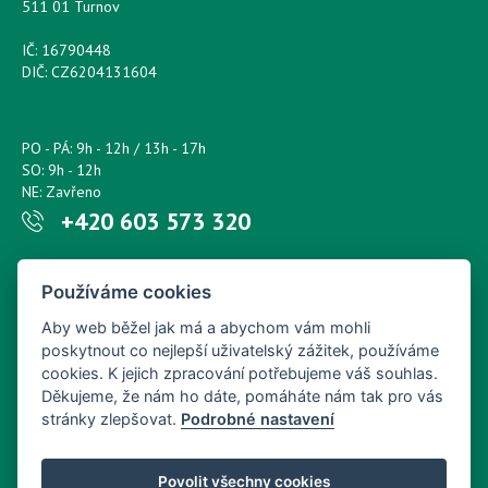
511 01 Turnov
IČ: 16790448
DIČ: CZ6204131604
PO - PÁ: 9h - 12h / 13h - 17h
SO: 9h - 12h
NE: Zavřeno
+420 603 573 320
Napište nám kdykoliv!
Používáme cookies
petr.sonsky@centrum.cz
Aby web běžel jak má a abychom vám mohli
poskytnout co nejlepší uživatelský zážitek, používáme
cookies. K jejich zpracování potřebujeme váš souhlas.
Děkujeme, že nám ho dáte, pomáháte nám tak pro vás
stránky zlepšovat.
Podrobné nastavení
Povolit všechny cookies