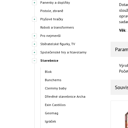
Panenky a doplňky
Dotan
slouž
Pistole, zbraně
opra
Plyšové hračky
sada
Roboti a transformers
Věk:
Pro nejmenší
Sběratelské figurky, TV
Param
Společenské hry a hlavolamy
Stavebnice
Výro
Poče
Blok
Bunchems
Souvis
Clemmy baby
Dřevěné stavebnice Archa
Exin Castillos
Geomag
Igráček