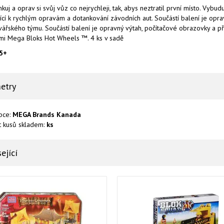
kuj a oprav si svůj vůz co nejrychleji, tak, abys neztratil první místo. Vy
ící k rychlým opravám a dotankování závodních aut. Součástí balení je opra
vářského týmu.
Součástí balení je opravný výtah, počítačové obrazovky a p
mi Mega Bloks Hot Wheels ™. 4 ks v sadě
 5+
etry
bce:
MEGA Brands Kanada
t kusů skladem:
ks
ející