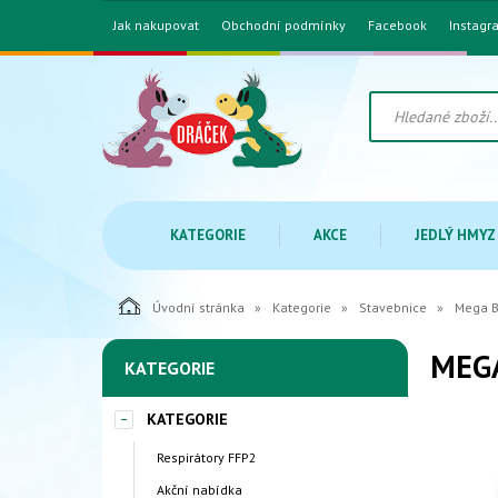
Jak nakupovat
Obchodní podmínky
Facebook
Instagr
KATEGORIE
AKCE
JEDLÝ HMYZ
Úvodní stránka
Kategorie
Stavebnice
Mega B
MEGA
KATEGORIE
KATEGORIE
Respirátory FFP2
Akční nabídka