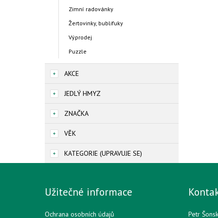
Zimní radovánky
Žertovinky, bublifuky
Výprodej
Puzzle
AKCE
JEDLÝ HMYZ
ZNAČKA
VĚK
KATEGORIE (UPRAVUJE SE)
Užitečné informace
Konta
Ochrana osobních údajů
Petr Šons