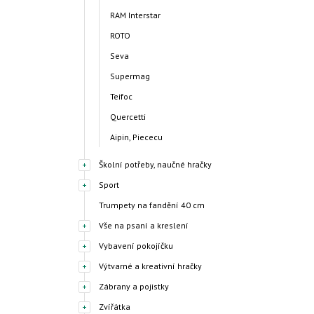
RAM Interstar
ROTO
Seva
Supermag
Teifoc
Quercetti
Aipin, Piececu
Školní potřeby, naučné hračky
Sport
Trumpety na fandění 40 cm
Vše na psaní a kreslení
Vybavení pokojíčku
Výtvarné a kreativní hračky
Zábrany a pojistky
Zvířátka