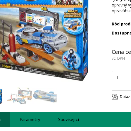
opravný vý
opravářsk
Kód prod
Dostupn
Cena ce
vč. DPH
Dotaz 
s
Parametry
Související