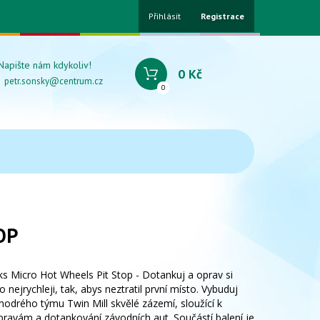
Přihlásit
Registrace
Napište nám kdykoliv!
0 Kč
petr.sonsky@centrum.cz
0
OP
s Micro Hot Wheels Pit Stop - Dotankuj a oprav si
o nejrychleji, tak, abys neztratil první místo. Vybuduj
odrého týmu Twin Mill skvělé zázemí, sloužící k
pravám a dotankování závodních aut. Součástí balení je