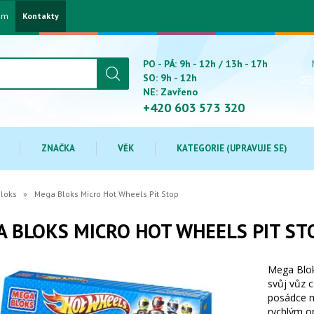
am
Kontakty
PO - PÁ: 9h - 12h / 13h - 17h
SO: 9h - 12h
NE: Zavřeno
+420 603 573 320
ZNAČKA
VĚK
KATEGORIE (UPRAVUJE SE)
loks
Mega Bloks Micro Hot Wheels Pit Stop
 BLOKS MICRO HOT WHEELS PIT ST
Mega Blok
svůj vůz c
posádce m
rychlým o