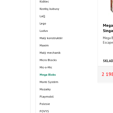
Kiditec
Kostky, kubusy
LaQ
Lego
Mega 
Sing
Ludus
Mega Bl
Malý konstruktér
Escape
Maxim
Malý mechanik
Micro Blocks
SKLA
Mic-o-Mic
2 19
Mega Bloks
Monti Systém
Mozaiky
Playmobil
Polesie
POVYS