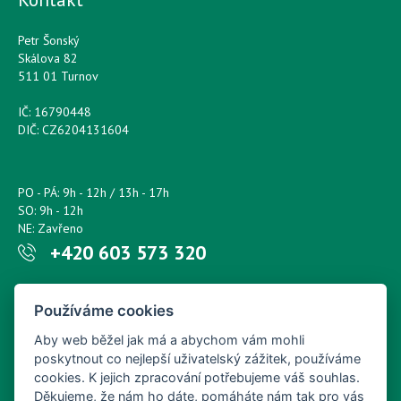
Petr Šonský
Skálova 82
511 01 Turnov
IČ: 16790448
DIČ: CZ6204131604
PO - PÁ: 9h - 12h / 13h - 17h
SO: 9h - 12h
NE: Zavřeno
+420 603 573 320
Napište nám kdykoliv!
Používáme cookies
petr.sonsky@centrum.cz
Aby web běžel jak má a abychom vám mohli
poskytnout co nejlepší uživatelský zážitek, používáme
cookies. K jejich zpracování potřebujeme váš souhlas.
Děkujeme, že nám ho dáte, pomáháte nám tak pro vás