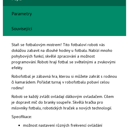
Parametry
Související
Staň se fotbalovým mistrem! Tito fotbaloví roboti vás
dokážou zabavit na dlouhé hodiny u fotbalu. Nabízí
mnoho
pohybových funkcí
, skvělé zpracování a
možnost
programování
. Roboti hrají fotbal
se světelnými a zvukovými
efekty
.
Robofotbal je zábavná hra, kterou si můžete zahrát s rodinou
či kamarádem. Pořádat turnaj v robofotbalu pobaví celou
rodinu!
Roboti se každý zvlášt ovládají dálkovým ovladačem. Cílem
je dopravit míč do branky soupeře. Skvělá hračka pro
milovníky fotbalu, robotických hraček a nových technologií.
Specifikace:
možnost nastavení různých frekvencí ovládání