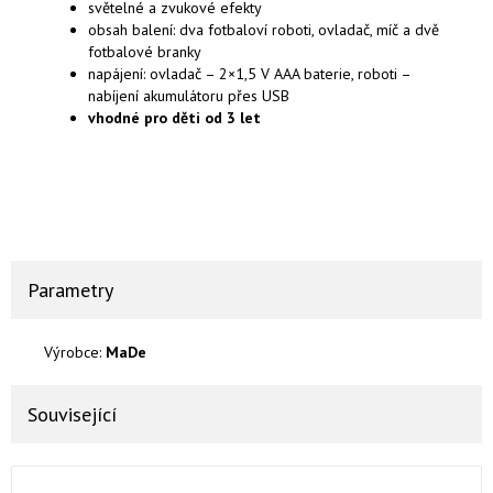
světelné a zvukové efekty
obsah balení:
dva fotbaloví roboti, ovladač, míč a dvě
fotbalové branky
napájení:
ovladač – 2×1,5 V AAA baterie, roboti –
nabíjení akumulátoru přes USB
vhodné pro děti od 3 let
Parametry
Výrobce:
MaDe
Související