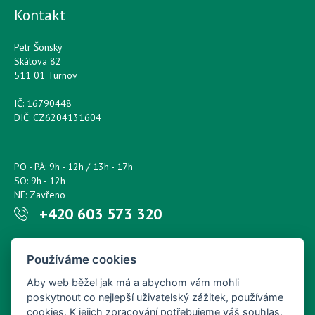
Kontakt
Petr Šonský
Skálova 82
511 01 Turnov
IČ: 16790448
DIČ: CZ6204131604
PO - PÁ: 9h - 12h / 13h - 17h
SO: 9h - 12h
NE: Zavřeno
+420 603 573 320
Napište nám kdykoliv!
Používáme cookies
petr.sonsky@centrum.cz
Aby web běžel jak má a abychom vám mohli
poskytnout co nejlepší uživatelský zážitek, používáme
cookies. K jejich zpracování potřebujeme váš souhlas.