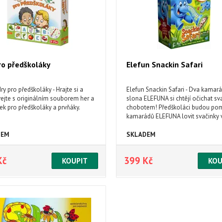
ro předškoláky
Elefun Snackin Safari
Hry pro předškoláky - Hrajte si a
Elefun Snackin Safari - Dva kamará
ejte s originálním souborem her a
slona ELEFUNA si chtějí očichat sv
k pro předškoláky a prvňáky.
chobotem! Předškoláci budou po
kamarádů ELEFUNA lovit svačinky 
místnosti a sbírat zábavné dobroty
DEM
SKLADEM
Kč
399 Kč