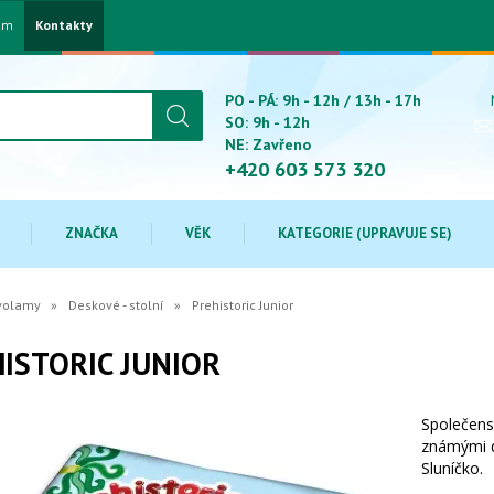
am
Kontakty
PO - PÁ: 9h - 12h / 13h - 17h
SO: 9h - 12h
NE: Zavřeno
+420 603 573 320
ZNAČKA
VĚK
KATEGORIE (UPRAVUJE SE)
avolamy
Deskové - stolní
Prehistoric Junior
ISTORIC JUNIOR
Společensk
známými di
Sluníčko.