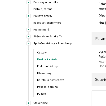
Panenky a doplňky
Balan
koord
Pistole, zbraně
Dřev
Plyšové hračky
Hra 
Roboti a transformers
Pro nejmenší
Sběratelské figurky, TV
Param
Společenské hry a hlavolamy
Výro
Cestovní
Poče
Deskové - stolní
Rozm
Doba 
Elektronické hry
Hlavolamy
Souvis
Karetní a postřehové
Pexesa, domina
Puzzle
Stavebnice