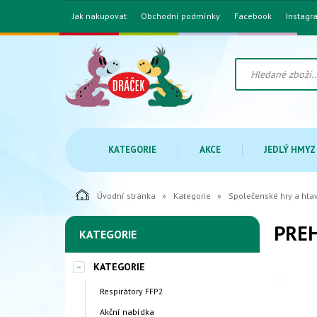
Jak nakupovat
Obchodní podmínky
Facebook
Instagr
KATEGORIE
AKCE
JEDLÝ HMYZ
Úvodní stránka
Kategorie
Společenské hry a hl
PREH
KATEGORIE
KATEGORIE
Respirátory FFP2
Akční nabídka