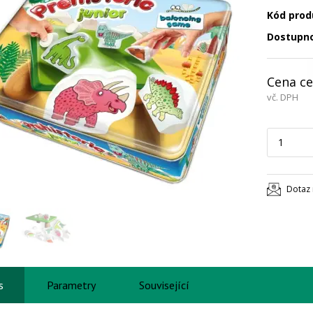
Kód prod
Dostupn
Cena ce
vč. DPH
Dotaz 
s
Parametry
Související