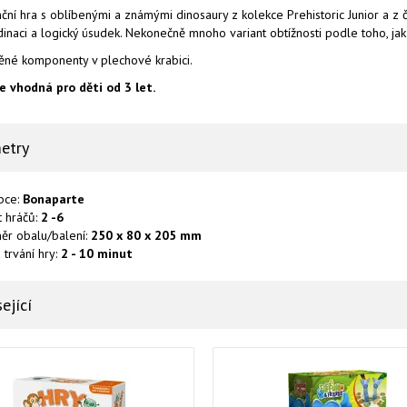
ční hra s oblíbenými a známými dinosaury z kolekce Prehistoric Junior a z
inaci a logický úsudek. Nekonečně mnoho variant obtížnosti podle toho, jak
ěné komponenty v plechové krabici.
je vhodná pro děti od 3 let.
etry
bce:
Bonaparte
t hráčů:
2 -6
ěr obalu/balení:
250 x 80 x 205 mm
trvání hry:
2 - 10 minut
ející