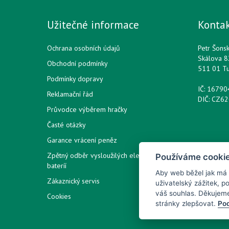
Užitečné informace
Konta
Ochrana osobních údajů
Petr Šons
Skálova 8
Obchodní podmínky
511 01 T
Podmínky dopravy
IČ: 1679
Reklamační řád
DIČ: CZ6
Průvodce výběrem hračky
Časté otázky
Garance vrácení peněz
Zpětný odběr vysloužilých elektrozařízení /
Používáme cooki
bateríí
Aby web běžel jak má
Zákaznický servis
uživatelský zážitek, 
váš souhlas. Děkujem
Cookies
stránky zlepšovat.
Pod