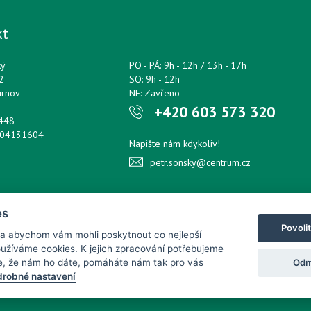
kt
ký
PO - PÁ: 9h - 12h / 13h - 17h
2
SO: 9h - 12h
urnov
NE: Zavřeno
+420 603 573 320
0448
204131604
Napište nám kdykoliv!
petr.sonsky@centrum.cz
es
Povoli
 a abychom vám mohli poskytnout co nejlepší
používáme cookies. K jejich zpracování potřebujeme
Odm
e, že nám ho dáte, pomáháte nám tak pro vás
robné nastavení