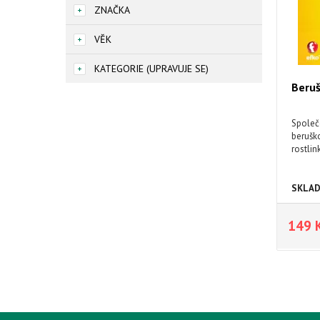
ZNAČKA
VĚK
KATEGORIE (UPRAVUJE SE)
Beru
Společe
beruško
rostlin
SKLA
149 