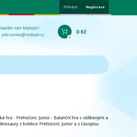
Přihlásit
Registrace
Napište nám kdykoliv!
0 Kč
petr.sonsky@centrum.cz
0
á hra - Prehistoric Junior - Balanční hra s oblíbenými a
nosaury z kolekce Prehistoric Junior a z časopisu