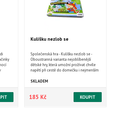
Kulíšku nezlob se
di
Společenská hra - Kulíšku nezlob se -
ačinky
Oboustranná varianta nejoblíbenější
mocí
dětské hry, která umožní prožívat chvíle
v
napětí při cestě do domečku i nejmenším
.
dětem díky zjednodušené variantě s
obrázky.
SKLADEM
185 Kč