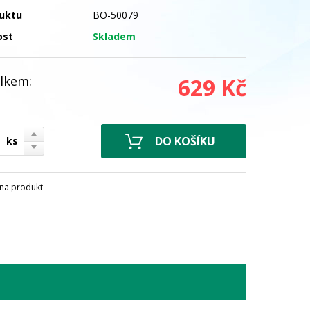
uktu
BO-50079
ost
Skladem
lkem:
629 Kč
ks
na produkt