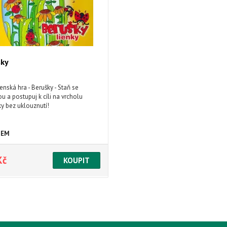
šky
nská hra - Berušky - Staň se
u a postupuj k cíli na vrcholu
ky bez uklouznutí!
DEM
Kč