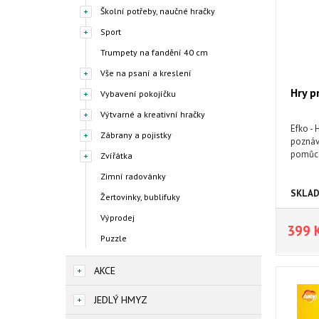
Školní potřeby, naučné hračky
Sport
Trumpety na fandění 40 cm
Vše na psaní a kreslení
Hry p
Vybavení pokojíčku
Výtvarné a kreativní hračky
Efko - 
Zábrany a pojistky
poznáv
pomůce
Zvířátka
Zimní radovánky
SKLA
Žertovinky, bublifuky
Výprodej
399 
Puzzle
AKCE
JEDLÝ HMYZ