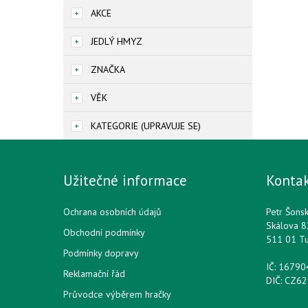
AKCE
JEDLÝ HMYZ
ZNAČKA
VĚK
KATEGORIE (UPRAVUJE SE)
Užitečné informace
Konta
Ochrana osobních údajů
Petr Šons
Skálova 8
Obchodní podmínky
511 01 T
Podmínky dopravy
IČ: 1679
Reklamační řád
DIČ: CZ6
Průvodce výběrem hračky