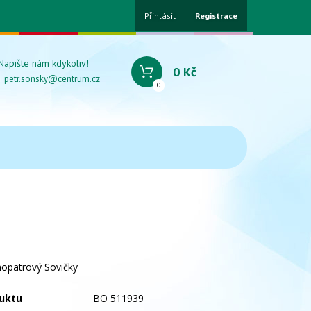
Přihlásit
Registrace
Napište nám kdykoliv!
0 Kč
petr.sonsky@centrum.cz
0
nopatrový Sovičky
uktu
BO 511939