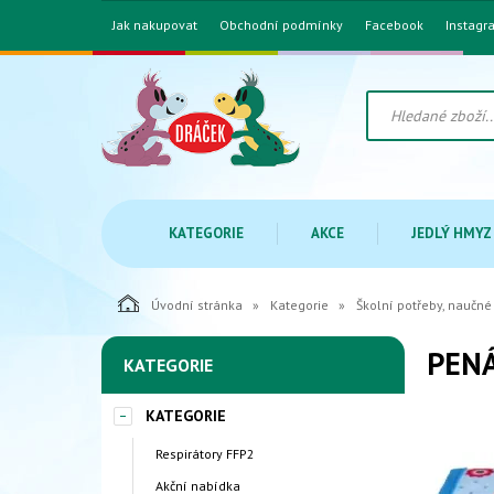
Jak nakupovat
Obchodní podmínky
Facebook
Instagr
KATEGORIE
AKCE
JEDLÝ HMYZ
Úvodní stránka
Kategorie
Školní potřeby, naučné
PENÁ
KATEGORIE
KATEGORIE
Respirátory FFP2
Akční nabídka