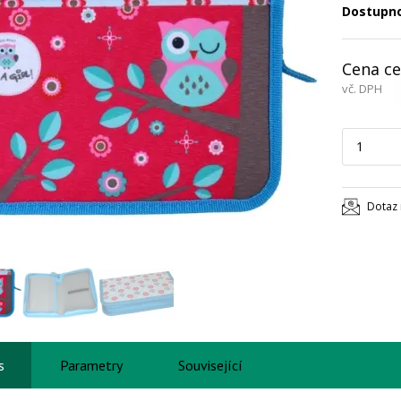
Dostupn
Cena ce
vč. DPH
Dotaz 
s
Parametry
Související