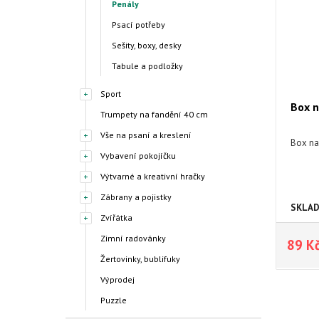
Penály
Psací potřeby
Sešity, boxy, desky
Tabule a podložky
Sport
Box n
Trumpety na fandění 40 cm
Vše na psaní a kreslení
Box na 
Vybavení pokojíčku
Výtvarné a kreativní hračky
Zábrany a pojistky
SKLA
Zvířátka
Zimní radovánky
89 K
Žertovinky, bublifuky
Výprodej
Puzzle