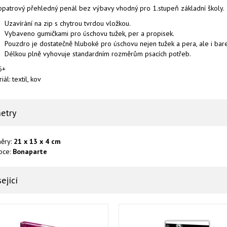
opatrový přehledný penál bez výbavy vhodný pro 1.stupeň základní školy.
Uzavírání na zip s chytrou tvrdou vložkou.
Vybaveno gumičkami pro úschovu tužek, per a propisek.
Pouzdro je dostatečně hluboké pro úschovu nejen tužek a pera, ale i bar
Délkou plně vyhovuje standardním rozměrům psacích potřeb.
6+
iál: textil, kov
etry
ěry:
21 x 13 x 4 cm
bce:
Bonaparte
ející