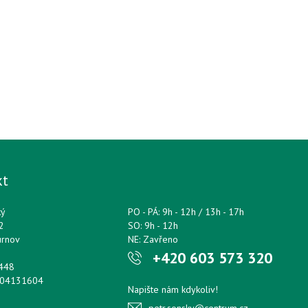
kt
ký
PO - PÁ: 9h - 12h / 13h - 17h
2
SO: 9h - 12h
urnov
NE: Zavřeno
+420 603 573 320
0448
204131604
Napište nám kdykoliv!