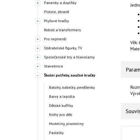
Panenky a doplňky
Jedn
Pistole, zbraně
Plyšové hračky
Roboti a transformers
Pro nejmenší
Věk: 
Sběratelské figurky, TV
Mater
Společenské hry a hlavolamy
Stavebnice
Param
Školní potřeby, naučné hračky
Rozm
Batohy, kabelky, peněženky
Výro
Barvy a lepidla
Dětské kufříky
Souvis
Knihy pro děti
Modelíny, plastelíny
Pastelky