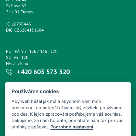
Skálova 82
511 01 Turnov
IČ: 16790448
DIČ: CZ6204131604
PO - PÁ: 9h - 12h / 13h - 17h
SO: 9h - 12h
NE: Zavřeno
+420 603 573 320
Napište nám kdykoliv!
Používáme cookies
petr.sonsky@centrum.cz
Aby web běžel jak má a abychom vám mohli
poskytnout co nejlepší uživatelský zážitek, používáme
cookies. K jejich zpracování potřebujeme váš souhlas.
Děkujeme, že nám ho dáte, pomáháte nám tak pro vás
stránky zlepšovat.
Podrobné nastavení