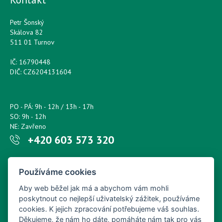
Petr Šonský
Skálova 82
511 01 Turnov
IČ: 16790448
DIČ: CZ6204131604
PO - PÁ: 9h - 12h / 13h - 17h
SO: 9h - 12h
NE: Zavřeno
+420 603 573 320
Napište nám kdykoliv!
Používáme cookies
petr.sonsky@centrum.cz
Aby web běžel jak má a abychom vám mohli
poskytnout co nejlepší uživatelský zážitek, používáme
cookies. K jejich zpracování potřebujeme váš souhlas.
Děkujeme, že nám ho dáte, pomáháte nám tak pro vás