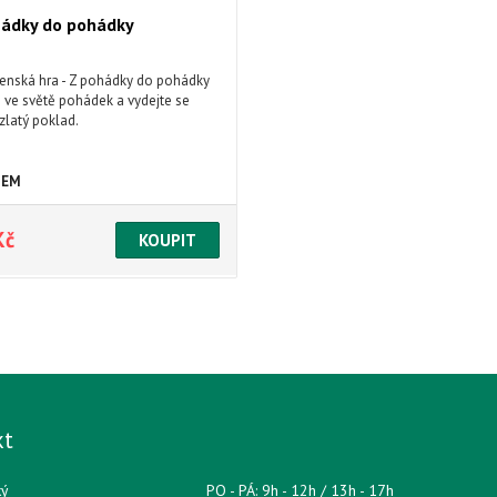
hádky do pohádky
enská hra - Z pohádky do pohádky
te ve světě pohádek a vydejte se
zlatý poklad.
DEM
Kč
kt
ký
PO - PÁ: 9h - 12h / 13h - 17h