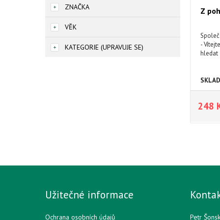
ZNAČKA
Z po
VĚK
Společ
- Vítej
KATEGORIE (UPRAVUJE SE)
hledat 
SKLA
248 
Užitečné informace
Konta
Ochrana osobních údajů
Petr Šons