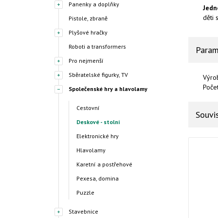
Panenky a doplňky
Jedn
děti 
Pistole, zbraně
Plyšové hračky
Roboti a transformers
Param
Pro nejmenší
Sběratelské figurky, TV
Výro
Poče
Společenské hry a hlavolamy
Cestovní
Souvis
Deskové - stolní
Elektronické hry
Hlavolamy
Karetní a postřehové
Pexesa, domina
Puzzle
Stavebnice