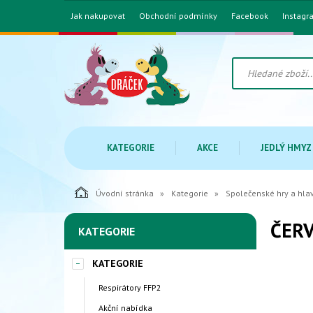
Jak nakupovat
Obchodní podmínky
Facebook
Instagr
KATEGORIE
AKCE
JEDLÝ HMYZ
Úvodní stránka
Kategorie
Společenské hry a hl
ČER
KATEGORIE
KATEGORIE
Respirátory FFP2
Akční nabídka