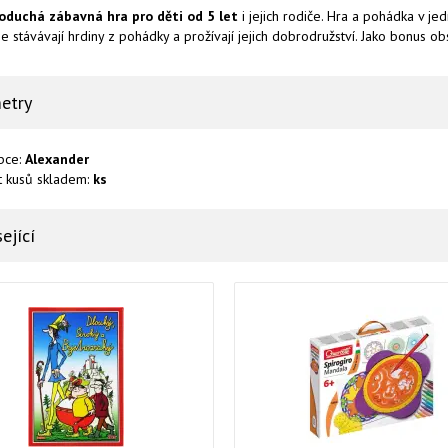
oduchá zábavná hra pro děti od 5 let
i jejich rodiče. Hra a pohádka v je
se stávávají hrdiny z pohádky a prožívají jejich dobrodružství. Jako bonus ob
etry
bce:
Alexander
t kusů skladem:
ks
ející