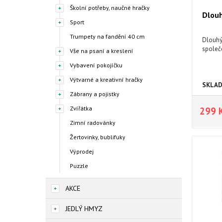
Školní potřeby, naučné hračky
Dlouh
Sport
Trumpety na fandění 40 cm
Dlouhý,
společ
Vše na psaní a kreslení
Vybavení pokojíčku
Výtvarné a kreativní hračky
SKLA
Zábrany a pojistky
Zvířátka
299 
Zimní radovánky
Žertovinky, bublifuky
Výprodej
Puzzle
AKCE
JEDLÝ HMYZ