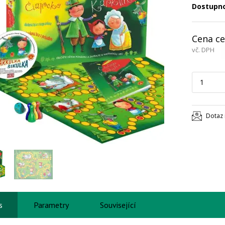
Dostupn
Cena ce
vč. DPH
Dotaz 
s
Parametry
Související