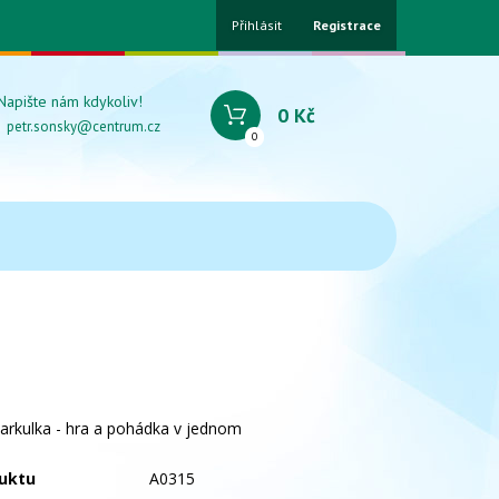
Přihlásit
Registrace
Napište nám kdykoliv!
0 Kč
petr.sonsky@centrum.cz
0
arkulka - hra a pohádka v jednom
uktu
A0315