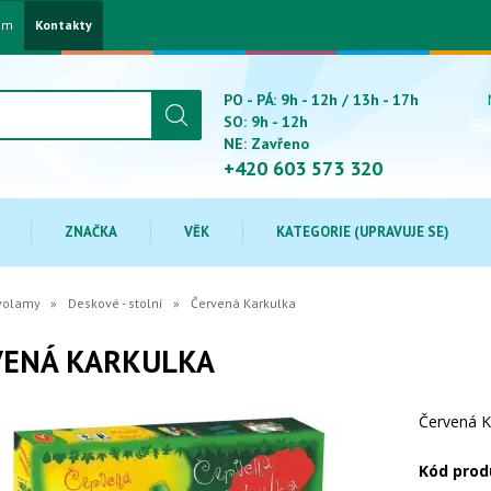
am
Kontakty
PO - PÁ: 9h - 12h / 13h - 17h
SO: 9h - 12h
NE: Zavřeno
+420 603 573 320
ZNAČKA
VĚK
KATEGORIE (UPRAVUJE SE)
avolamy
Deskové - stolní
Červená Karkulka
VENÁ KARKULKA
Červená K
Kód prod