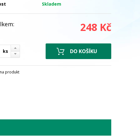
ost
Skladem
lkem:
248 Kč
ks
na produkt