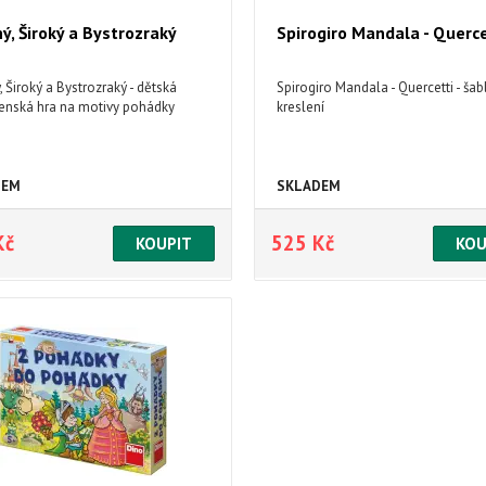
ý, Široký a Bystrozraký
Spirogiro Mandala - Querce
 Široký a Bystrozraký - dětská
Spirogiro Mandala - Quercetti - ša
enská hra na motivy pohádky
kreslení
DEM
SKLADEM
Kč
525 Kč