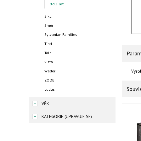
Od 5 let
Siku
Směr
Sylvanian Families
Tinti
Param
Tolo
Vista
Výro
Wader
ZOOB
Souvis
Ludus
VĚK
KATEGORIE (UPRAVUJE SE)