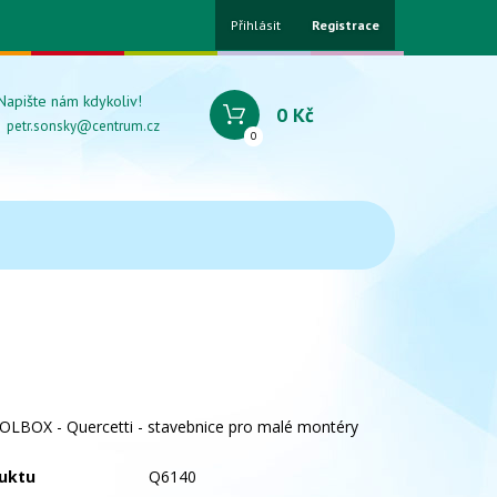
Přihlásit
Registrace
Napište nám kdykoliv!
0 Kč
petr.sonsky@centrum.cz
0
LBOX - Quercetti - stavebnice pro malé montéry
uktu
Q6140