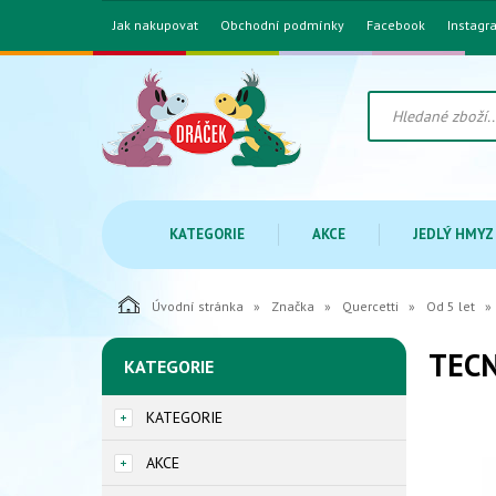
Jak nakupovat
Obchodní podmínky
Facebook
Instagr
KATEGORIE
AKCE
JEDLÝ HMYZ
Úvodní stránka
Značka
Quercetti
Od 5 let
TECN
KATEGORIE
KATEGORIE
AKCE