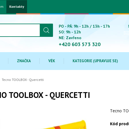
am
Kontakty
PO - PÁ: 9h - 12h / 13h - 17h
SO: 9h - 12h
NE: Zavřeno
+420 603 573 320
ZNAČKA
VĚK
KATEGORIE (UPRAVUJE SE)
Tecno TOOLBOX - Quercetti
O TOOLBOX - QUERCETTI
Tecno TOO
Kód prod