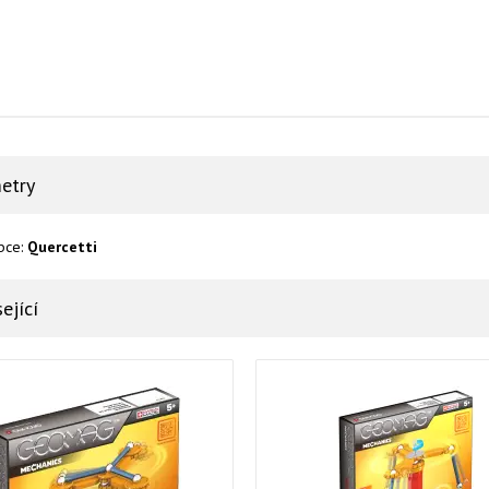
etry
bce:
Quercetti
ející