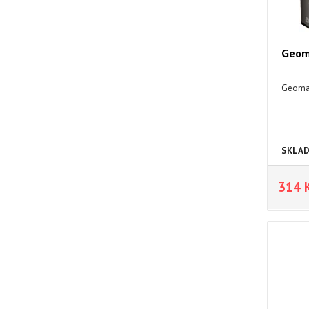
Geom
Geomag
SKLA
314 