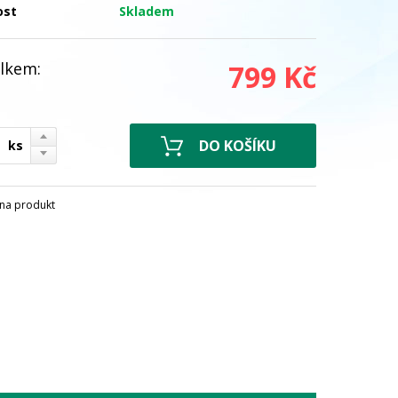
ost
Skladem
lkem:
799 Kč
ks
na produkt