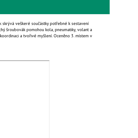
ík skrývá veškeré součástky potřebné k sestavení
lochý šroubovák pomohou kola, pneumatiky, volant a
 koordinaci a tvořivé myšlení. Oceněno 3. místem v