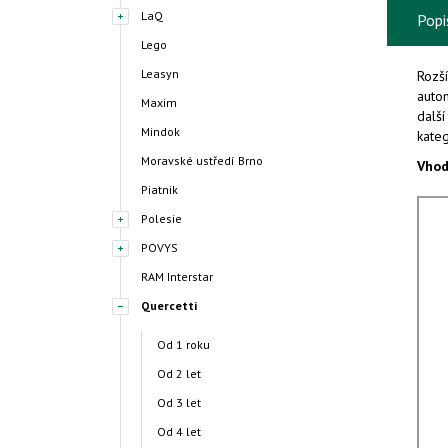
LaQ
Popi
Lego
Leasyn
Rozší
autom
Maxim
další
Mindok
kate
Moravské ustředí Brno
Vhod
Piatnik
Polesie
POVYS
RAM Interstar
Quercetti
Od 1 roku
Od 2 let
Od 3 let
Od 4 let