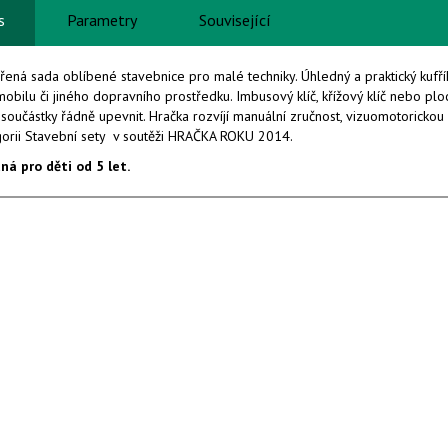
s
Parametry
Související
řená sada oblíbené stavebnice pro malé techniky. Úhledný a praktický kufř
obilu či jiného dopravního prostředku. Imbusový klíč, křížový klíč nebo p
 součástky řádně upevnit. Hračka rozvíjí manuální zručnost, vizuomotorickou
gorii Stavební sety v soutěži HRAČKA ROKU 2014.
ná pro děti od 5 let.