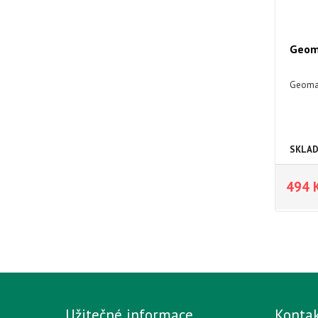
Geom
Geomag
SKLA
494 
Užitečné informace
Konta