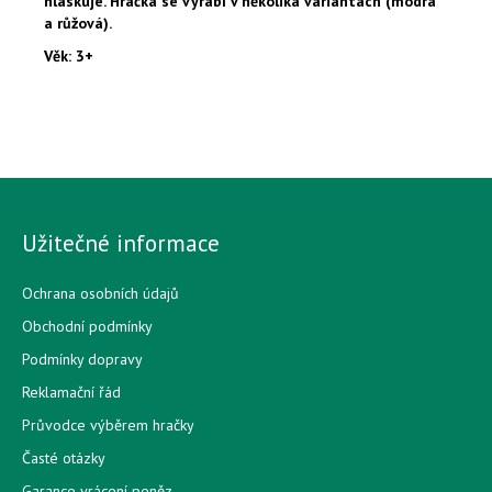
hláskuje. Hračka se vyrábí v několika variantách (modrá
a růžová).
Věk: 3+
Užitečné informace
Ochrana osobních údajů
Obchodní podmínky
Podmínky dopravy
Reklamační řád
Průvodce výběrem hračky
Časté otázky
Garance vrácení peněz