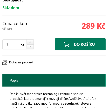
Dostupnost
Skladem
Cena celkem:
289 Kč
vč. DPH
ks
Dotaz na produkt
Popis
Dnešní svět moderních technologií zahrnuje spoustu
produktů, které pomáhají k rozvoji dítěte. Vzdělávací telefon
naučí vaše dítko zábavnou for
mou abecedu, učí slova a