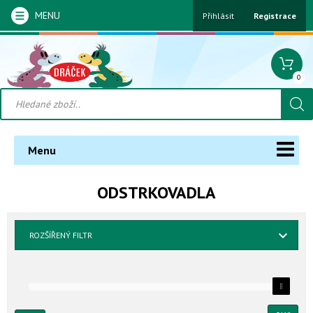
MENU
Přihlásit
Registrace
0
Menu
ODSTRKOVADLA
ROZŠÍŘENÝ FILTR