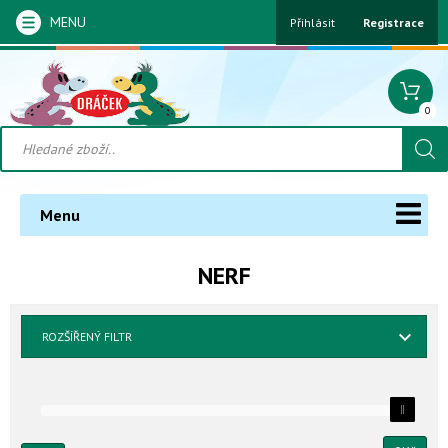
MENU
Přihlásit
Registrace
0
Menu
NERF
ROZŠÍŘENÝ FILTR