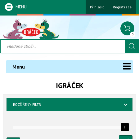
MENU
Přihlásit
Registrace
0
Menu
IGRÁČEK
ROZŠÍŘENÝ FILTR