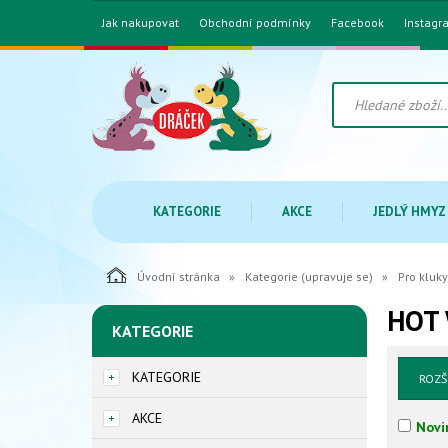
Jak nakupovat
Obchodní podmínky
Facebook
Instagr
KATEGORIE
AKCE
JEDLÝ HMYZ
Úvodní stránka
Kategorie (upravuje se)
Pro kluky
HOT
KATEGORIE
KATEGORIE
ROZŠ
AKCE
Novi