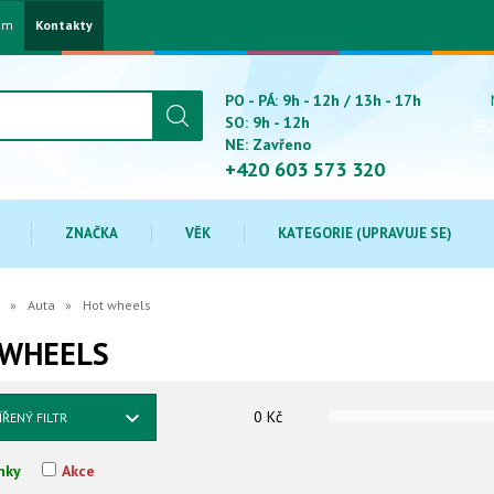
am
Kontakty
PO - PÁ: 9h - 12h / 13h - 17h
SO: 9h - 12h
NE: Zavřeno
+420 603 573 320
ZNAČKA
VĚK
KATEGORIE (UPRAVUJE SE)
Auta
Hot wheels
 WHEELS
0
Kč
ÍŘENÝ FILTR
nky
Akce