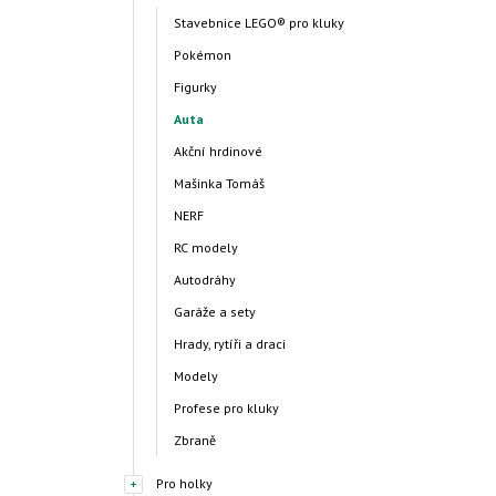
Stavebnice LEGO® pro kluky
Pokémon
Figurky
Auta
Akční hrdinové
Mašinka Tomáš
NERF
RC modely
Autodráhy
Garáže a sety
Hrady, rytíři a draci
Modely
Profese pro kluky
Zbraně
Pro holky