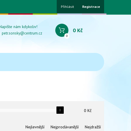
Přihlásit
Registrace
Napište nám kdykoliv!
0 Kč
petr.sonsky@centrum.cz
0
0
Kč
Nejlevnější
Nejprodávanější
Nejdražší