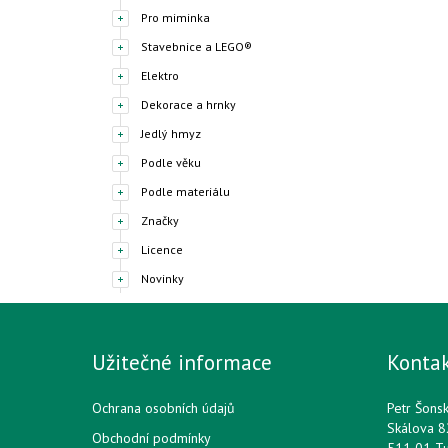
Pro miminka
Stavebnice a LEGO®
Elektro
Dekorace a hrnky
Jedlý hmyz
Podle věku
Podle materiálu
Značky
Licence
Novinky
Užitečné informace
Konta
Ochrana osobních údajů
Petr Šons
Skálova 8
Obchodní podmínky